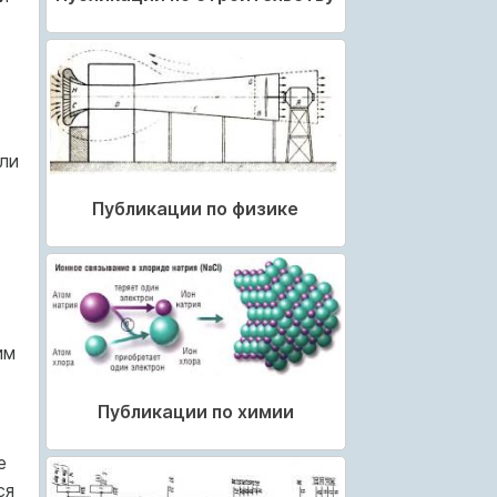
ли
Публикации по физике
им
Публикации по химии
е
ся