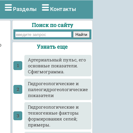
Разделы
Контакты
Поиск по сайту
о
Узнать еще
Артериальный пульс, его
основные показатели.
Сфигмограмма.
Гидрогеологические и
палеогидрогеологические
показатели
Гидрогеологические и
техногенные факторы
формирования селей;
примеры.