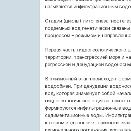
называются инфильтрационным водо
Стадии (циклы) литогенеза, нефтега
подземных вод генетически связаны
процессом – режимом и направленнос
Первая часть гидрогеологического ц
территории, трансгрессией моря и н
регрессией и денудацией водоносных
В элизионный этап происходят форм
водообмен. При денудации водонос
вод, которая знаменует собой начал
гидрогеологического цикла, при ко
формируются инфильтрационные вод
седиментационные воды. Инфильтрац
котором водоносные горизонты выход
регионального погружения, когда э