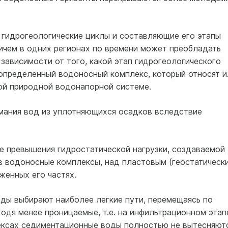
я гидрогеологические циклы и составляющие его этапы
ричем в одних регионах по времени может преобладать
 В зависимости от того, какой этап гидрогеологического
определенный водоносный комплекс, который относят и
ой природной водонапорной системе.
имания вод из уплотняющихся осадков вследствие
те превышения гидростатической нагрузки, создаваемой
в водоносные комплексы, над пластовым (геостатическ
женных его частях.
ды выбирают наиболее легкие пути, перемещаясь по
одя менее проницаемые, т.е. на инфильтрационном этап
ксах седиментационные воды полностью не вытесняют