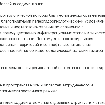
бассейна седиментации.
дрогеологической истории был геологически сравнитель
е благоприятными палеогидрогеологическими условиями
вания и нефтегазонакопления по сравнению с
е преимущественно инфильтрационных этапов или част
рационного этапов. Поэтому для прогнозирования
зоносных территорий и зон нефтегазонакопления
собенностей палеогидрогеологической истории каждой
азателям оценки региональной нефтегазоносности недр
зе и пространстве зон и областей затрудненного и
ологически застойного режима;
ионными водами отложений отдельных структурных этаж