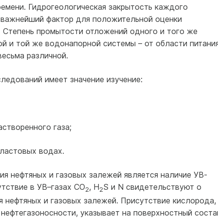
ремени. Гидрогеологическая закрытость каждого
 важнейший фактор для положительной оценки
. Степень промытости отложений одного и того же
ой и той же водонапорной системы – от области питани
весьма различной.
ледований имеет значение изучение:
астворенного газа;
пластовых водах.
я нефтяных и газовых залежей является наличие УВ-
утствие в УВ–газах СО
, Н
S и N свидетельствуют о
2
2
 нефтяных и газовых залежей. Присутствие кислорода,
 нефтегазоносности, указывает на поверхностный соста