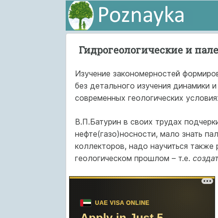
Гидрогеологические и пале
Изучение закономерностей формиров
без детального изучения динамики и
современных геологических условиях
В.П.Батурин в своих трудах подчерк
нефте(газо)носности, мало знать па
коллекторов, надо научиться также
геологическом прошлом – т.е.
созда