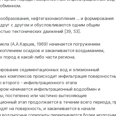
обменном.
зообразования, нефтегазонакопления … и формирования
 друг с другом и обусловливаются одним общим
тью тектонических движений [39, 53].
икла (А.А.Карцев, 1969) начинается погружением
акоплением осадков и заканчивается воздыманием,
 пород в какой-либо части региона.
ирование седиментационных вод и элизионнный
ных комплексов происходит инфильтрация поверхностн
о второго - инфильтрационного этапа
тором начинается инфильтрационный водообмен и
ы, постепенно или частично вытесняющие
ионный этап продолжается в течении всего периода, п
ят на поверхность, и заканчивается в начале
ти водоносные горизонты перекрываются более молодым