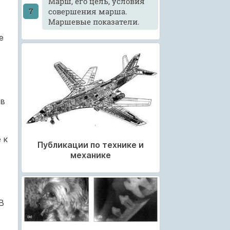
Марш, его цель, условия
совершения марша.
Маршевые показатели.
е
 в
 к
Публикации по технике и
механике
В