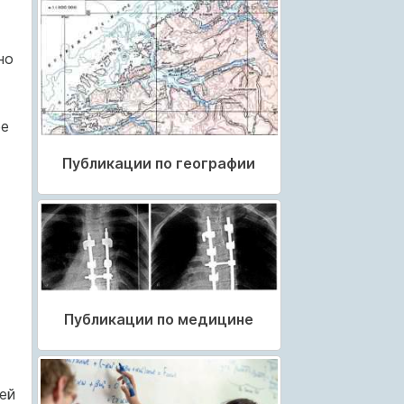
но
ое
Публикации по географии
Публикации по медицине
ей