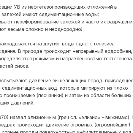
грации УВ из нефтегазопроизводящих отложений в
 залежей имеют седиментационные воды;
вают переформирование залежей и часто их разрушени
ают весьма сложно и неоднородно!
накладываются на другие, воды одного генезиса
дения. В природе происходит непрерывный водообмен,
 определяются режимом и направленностью тектогенеза
астей сноса.
испытывают давление вышележащих пород, приводящее
 седиментационных вод, которые мигрируют из плохо
о проницаемые (песчаники) и затем из области больших
ших давлений.
970) назвал элизионным (греч сл. «элизио» - выжимаю). 
 недрах происходит движение огромных (огромнейших!)
в горные породы поверхностных инфильтрационных вод