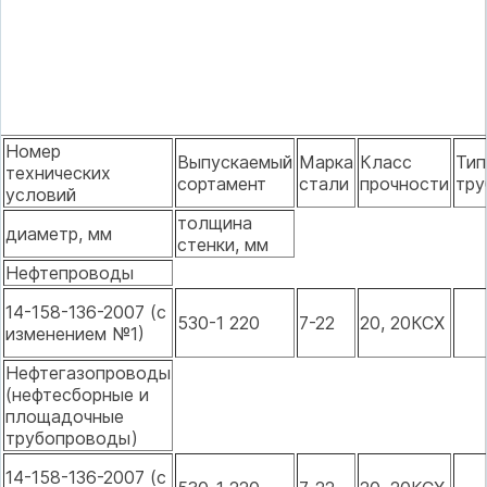
Номер
Выпускаемый
Марка
Класс
Тип
технических
сортамент
стали
прочности
тру
условий
толщина
диаметр, мм
стенки, мм
Нефтепроводы
14-158-136-2007 (с
530-1 220
7-22
20, 20КСХ
изменением №1)
Нефтегазопроводы
(нефтесборные и
площадочные
трубопроводы)
14-158-136-2007 (с