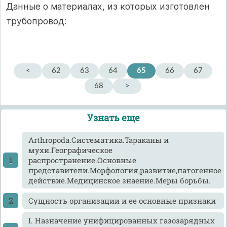
Данные о материалах, из которых изготовлен
трубопровод:
<
62
63
64
65
66
67
68
>
Узнать еще
Arthropoda.Систематика.Тараканы и
мухи.Географическое
распространение.Основные
представители.Морфология,развитие,патогенное
действие.Медицинское знаение.Меры борьбы.
Cущность организации и ее основные признаки
I. Назначение унифицированных газозарядных