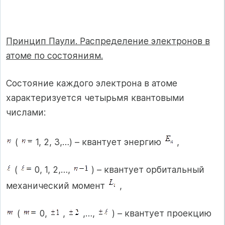
Принцип Паули. Распределение электронов в
атоме по состояниям.
Состояние каждого электрона в атоме
характеризуется четырьмя квантовыми
числами:
(
1, 2, 3,…) – квантует энергию
,
(
0, 1, 2,…,
) – квантует орбитальный
механический момент
,
(
0,
,
,…,
) – квантует проекцию