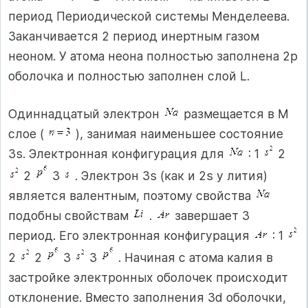
период Периодической системы Менделеева.
Заканчивается 2 период инертным газом
неоном. У атома неона полностью заполнена 2p
оболочка и полностью заполнен слой L.
Одиннадцатый электрон
размещается в M
слое (
), занимая наименьшее состояние
3s. Электронная конфигурация для
: 1
2
2
3
. Электрон 3s (как и 2s у лития)
является валентным, поэтому свойства
подобны свойствам
.
завершает 3
период. Его электронная конфигурация
: 1
2
2
3
3
. Начиная с атома калия в
застройке электронных оболочек происходит
отклонение. Вместо заполнения 3d оболочки,