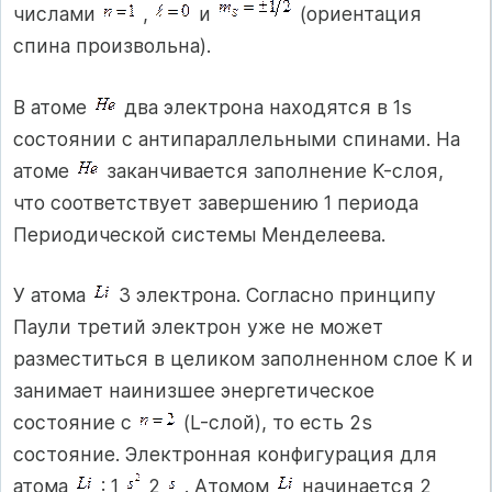
числами
,
и
(ориентация
спина произвольна).
В атоме
два электрона находятся в 1s
состоянии с антипараллельными спинами. На
атоме
заканчивается заполнение K-слоя,
что соответствует завершению 1 периода
Периодической системы Менделеева.
У атома
3 электрона. Согласно принципу
Паули третий электрон уже не может
разместиться в целиком заполненном слое К и
занимает наинизшее энергетическое
состояние с
(L-слой), то есть 2s
состояние. Электронная конфигурация для
атома
: 1
2
. Атомом
начинается 2