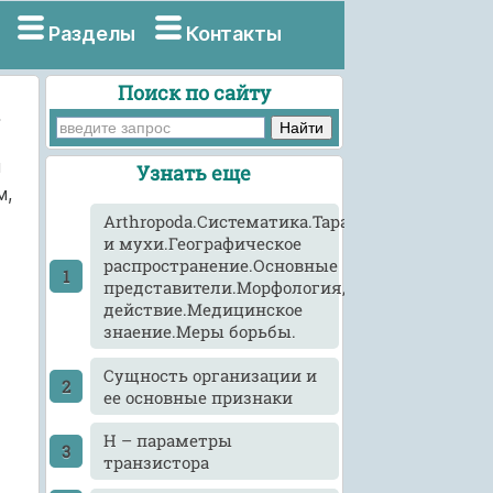
Разделы
Контакты
Поиск по сайту
н
Узнать еще
м,
Arthropoda.Систематика.Тараканы
и мухи.Географическое
распространение.Основные
представители.Морфология,развитие,патоге
действие.Медицинское
знаение.Меры борьбы.
Cущность организации и
ее основные признаки
H – параметры
транзистора