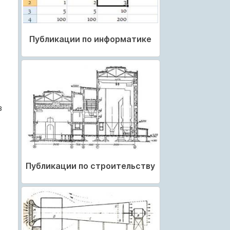
Публикации по информатике
з
Публикации по строительству