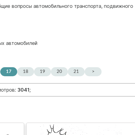
бщие вопросы автомобильного транспорта, подвижного
вых автомобилей
17
18
19
20
21
>
мотров:
3041
;