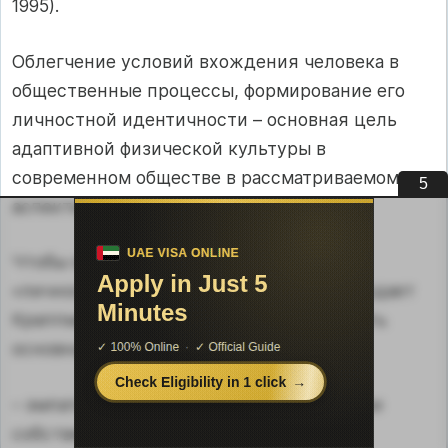
1995).
Облегчение условий вхождения человека в
общественные процессы, формирование его
личностной идентичности – основная цель
адаптивной физической культуры в
современном обществе в рассматриваемом
4
аспекте.
Чтобы могла сформироваться такая
«личностная идентичность», как утверждает
Краппманн, человек должен обрести пять
основных качеств:
– эмпатию (способность глубоко, как свои
собственные, понимать требования и