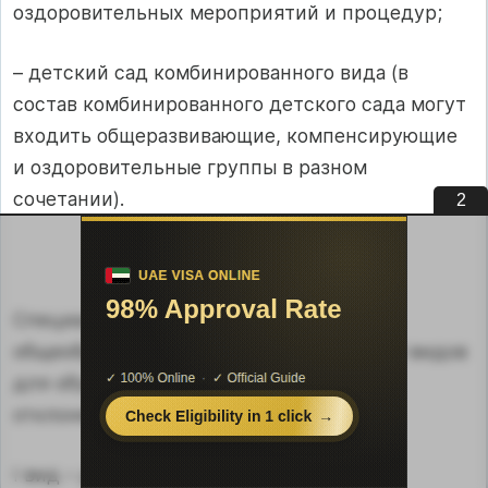
оздоровительных мероприятий и процедур;
– детский сад комбинированного вида (в
состав комбинированного детского сада могут
входить общеразвивающие, компенсирующие
и оздоровительные группы в разном
сочетании).
1
Специальные (коррекционные)
общеобразовательные учреждения I–VIII видов
для обучающихся, воспитанников с
отклонениями в развитии:
I вид – для неслышащих (глухих);