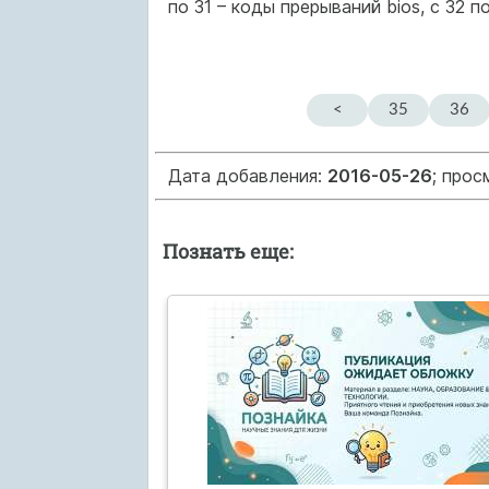
по 31 – коды прерываний bios, с 32 
<
35
36
Дата добавления:
2016-05-26
; прос
Познать еще: