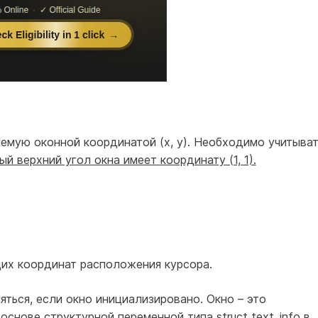
яемую оконной координатой (x, y). Необходимо учитыват
й верхний угол окна имеет координату (1, 1).
их координат расположения курсора.
ться, если окно инициализировано. Окно – это
основе структурной переменной типа struct text_info в