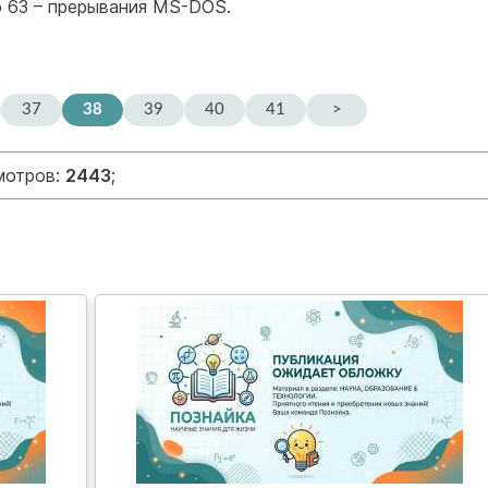
по 63 – прерывания MS-DOS.
37
38
39
40
41
>
мотров:
2443
;