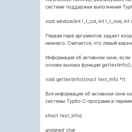
системе поддержки выполнения Турб
void window(int l_t_col, int l_t_row, int 
Первая пара аргументов задает коор
нижнего. Считается, что левый верхни
Информация об активном окне, если
основе вызова функции gettextinfo().
void gettextinfo(struct text_info *r)
Вся информация об активном окне к
системы Турбо-С-программ в переме
struct text_info{
unsigned char