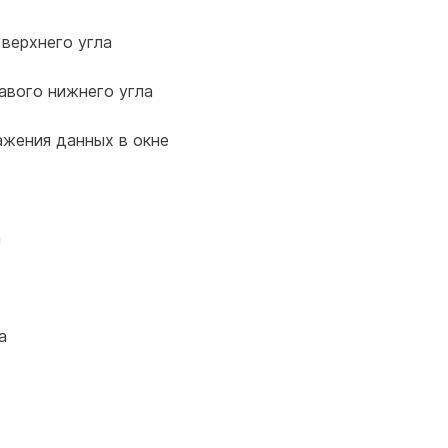
о верхнего угла
равого нижнего угла
бражения данных в окне
а
а