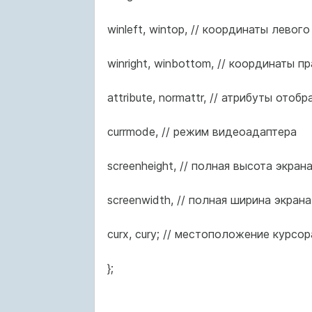
winleft, wintop, // координаты левог
winright, winbottom, // координаты п
attribute, normattr, // атрибуты ото
currmode, // режим видеоадаптера
screenheight, // полная высота экран
screenwidth, // полная ширина экрана
curx, cury; // местоположение курсор
};