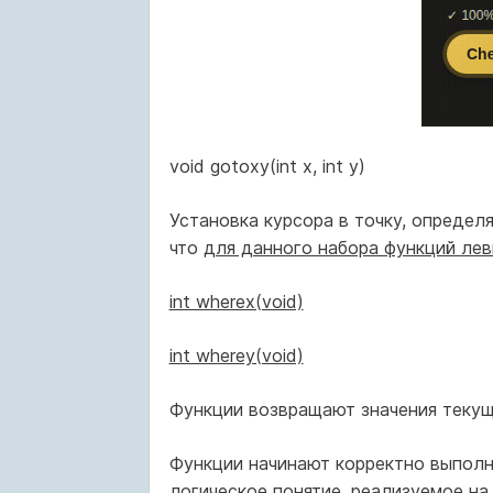
void gotoxy(int x, int y)
Установка курсора в точку, определ
что
для данного набора функций левы
int wherex(void)
int wherey(void)
Функции возвращают значения текущ
Функции начинают корректно выполня
логическое понятие, реализуемое на 