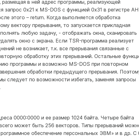
, размещая в ней адрес программы, реализующей
я запрос 0х21 к MS-DOS с функцией 0х31 в регистре AH
сле этого – return. Когда выполняется обработка
ому вектору прерывания, то запускается прикладная
олнять любую задачу, - отображать окна, сканировать
 удалять окно с экрана. Если TSR-программа реализует
нений не возникает, т.к. все прерывания связанные с
овторную обработку этих прерываний. Остальные функци
шению программы и возможно MS-DOS при повторном
завершения обработки предыдущего прерывания. Поэтом
ы следует по возможности избегать, заменяя запросы
.
реса 0000:0000 и ее размер 1024 байта. Четыре байта
 всего может быть 256 векторов. Типы прерываний можн
Программное обеспечение персональных ЭВМ» и в др. С 