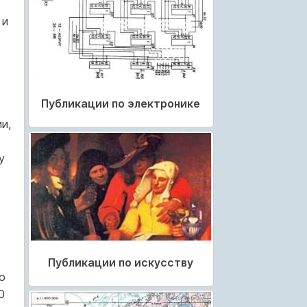
 и
Публикации по электронике
и,
у
Публикации по искусству
о
0