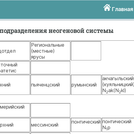
Главная
подразделения неогеновой системы
Региональные
дотдел
(местные)
ярусы
сточный
ратетис
акчагыльский
(куяльницкий
рхний
пьяченцский
румынский
N
ak(N
kl)
2
2
мерийский
k
понтический
понтический
рхний
мессинский
N
p
1