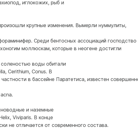
ахиопод, иглокожих, рыб и
роизошли крупные изменения. Вымерли нуммулиты,
фораминифер. Среди бентосных ассоциаций господство
хоногим моллюскам, которые в неогене достигли
й соленостью воды обитали
ella, Cerithium, Conus. В
 частности в бассейне Паратетиса, известен совершенн
dacna.
сноводные и наземные
lix, Viviparis. В конце
ки не отличается от современного состава.