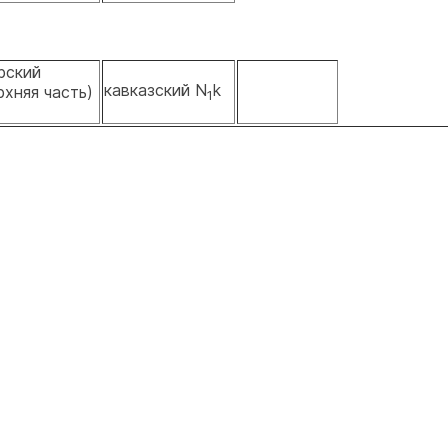
рский
кавказский N
k
рхняя часть)
1