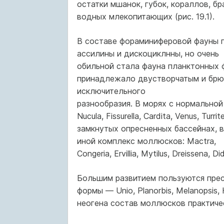
остатки мшанок, губок, кораллов, бр
водных млекопитающих (рис. 19.1).
В составе фораминиферовой фауны п
ассилины и дискоциклнны, но очень
обильной стала фауна планктонных 
принадлежало двустворчатым и брю
исключительного
разнообразия. В морях с нормально
Nucula, Fissurella, Cardita, Venus, Turrit
замкнутых опресненных бассейнах, в
иной комплекс моллюсков: Mactra,
Congeria, Ervillia, Mytilus, Dreissena, Di
Большим развитием пользуются пре
формы — Unio, Planorbis, Melanopsis, He
неогена состав моллюсков практичес