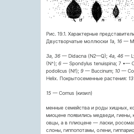
Рис. 19.1. Характерные представител
Двустворчатые моллюски
1а, 16 —
Ma
За, 36 —
Didacna (N2—Q);
4a, 46
— L
(N^);
6 —
Spondylus tenuispina; 7 •— 
podolicus (Nf);
9 —
Buccinum;
10 —
Coi
Helix. Покрытосеменные растения:
13
15 —
Cornus (кизил)
менные семейства и роды хищных, ко
миоцене появились медведи, гиены, к
овцы, а в плиоцене — ласки, росома
слоны, гиппопотамы, олени, гиппари