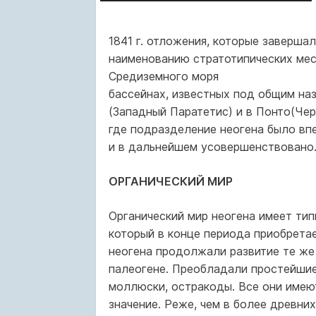
1841 г. отложения, которые заверша
наименованию стратотипических мес
Средиземного моря
бассейнах, известных под общим наз
(Западный Паратетис) и в Понто(Че
где подразделение неогена было вп
и в дальнейшем усовершенствовано
ОРГАНИЧЕСКИЙ МИР
Органический мир неогена имеет тип
который в конце периода приобрета
неогена продолжали развитие те же 
палеогене. Преобладали простейшие
моллюски, остракоды. Все они имею
значение. Реже, чем в более древни