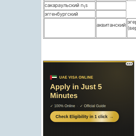
сакараульский n
s
1
эггенбургский
эге
аквитанский
(ве