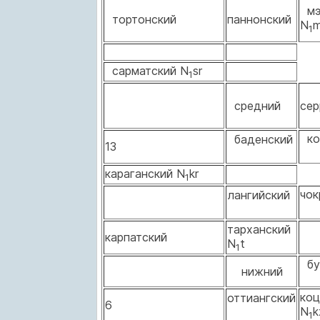
мэ
тортонский
паннонский
N
1
сарматский N
sr
1
средний
сер
ко
баденский
13
караганский N
kr
1
чок
лангийский
тарханский
карпатский
N
t
1
бу
нижний
коц
оттиангский
6
N
1