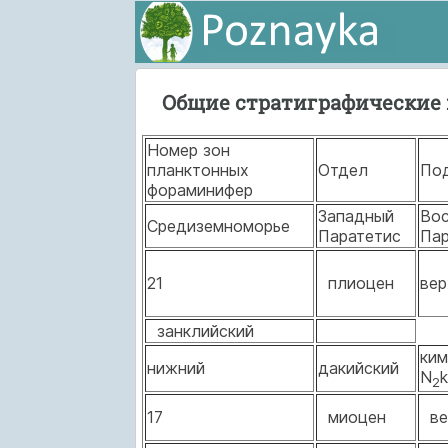
Общие стратиграфические 
Номер зон
планктонных
Отдел
По
фораминифер
Западный
Во
Средиземноморье
Паратетис
Па
21
плиоцен
ве
занклийский
ким
нижний
дакийский
N
2
17
миоцен
ве