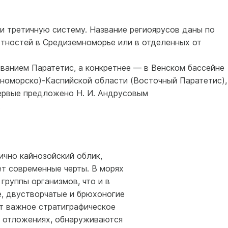
ли третичную систему. Название региоярусов даны по
тностей в Средиземноморье или в отделенных от
ванием Паратетис, а конкретнее — в Венском бассейне
рноморско)-Каспийской области (Восточный Паратетис),
ервые предложено Н. И. Андрусовым
.
ично кайнозойский облик,
ет современные черты. В морях
группы организмов, что и в
, двустворчатые и брюхоногие
т важное стратиграфическое
х отложениях, обнаруживаются