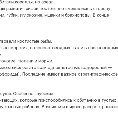
битали кораллы, но ареал
ицы развития рифов постепенно смещались в сторону
ии, губки, иглокожие, мшанки и брахиоподы. В конце
.
твовали костистые рыбы.
льно-морских, солоноватоводных, так и в пресноводны
х
тоногие, тюлени и моржи.
ризовались богатством одноклеточных водорослей —
тофориды). Последние имеют важное стратиграфическое
 суши. Особенно глубокие
итающих, которые приспособились к обитанию в густых
упустынных районах. Возникли и широко распространили