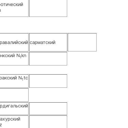
отический
m
равалийский
сарматский
нкский N
kn
1
ракский N
tc
1
рдигальский
ахурский
kz