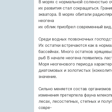
В морях с нормальной соленостью о
их развития стал сокращаться. Гран
экватора. В морях обитали радиоляр
неогена
их облик приобрел современный вид
Среди водных позвоночных господс
Их остатки встречаются как в норма
бассейнах. Много остатков хрящевы
рыб В начале неогена появились лас
Моря неогенового периода характе
диатомовых и золотистых (кокколи
значение.
Сильно меняется состав организмов
изменения претерпела фауна млекоп
лесах, лесостепных, степных и пол
совре-