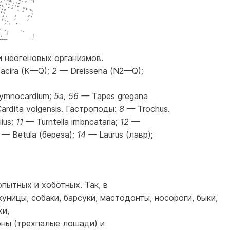
и неогеновых организмов.
cira (K—Q);
2 —
Dreissena (N2—Q);
ymnocardium;
5a, 56 —
Tapes gregana
Cardita volgensis. Гастроподы:
8 —
Trochus.
ius;
11 —
Turntella imbncataria;
12 —
 —
Betula (береза);
14 —
Laurus (лавр);
пытных и хоботных. Так, в
уницы, собаки, барсуки, мастодонты, носороги, быки,
хи,
оны (трехпалые лошади) и