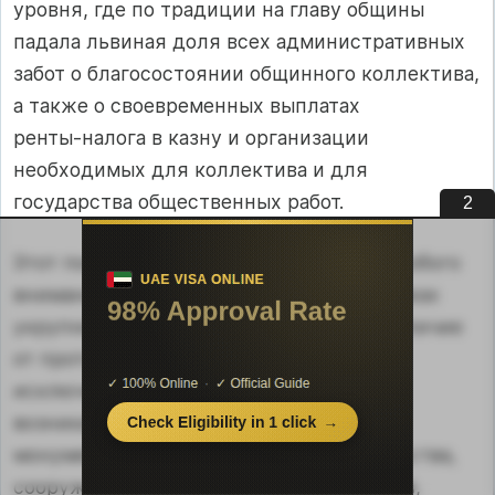
уровня, где по традиции на главу общины
падала львиная доля всех административных
забот о благосостоянии общинного коллектива,
а также о своевременных выплатах
ренты‑налога в казну и организации
необходимых для коллектива и для
государства общественных работ.
1
Этот последний момент заслуживает особого
внимания. Дело в том, что именно в рамках
укрупненного раннего государства, в отличие
от протогосударства (за редкими
исключениями типа раннешумерских),
возникает феномен урбанизации, т. е.
монументального городского строительства,
сооружения дворцов, храмов, мавзолеев,