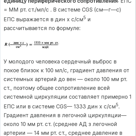
единицу периферического сопротивления
: ЕПС
= ММ рт. ст./мл/с . В системе CGS (см—г—с)
5
ЕПС выражается в дин х с/см
и
рассчитывается по формуле:
У молодого человека сердечный выброс в
покое близок к 100 мл/с, градиент давления от
системных артерий до вен — около 100 мм рт.
ст., поэтому общее сопротивление всей
системной циркуляции составляет примерно 1
5
ЕПС или в системе CGS— 1333 дин х с/см
.
Градиент давления в легочной циркуляции—
около 10 мм рт. ст. (среднее АД з легочной
артерии — 14 мм рт. ст., среднее давление в