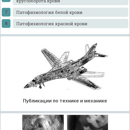
кругооборота крови
Патофизиология белой крови
Патофизиология красной крови
Публикации по технике и механике