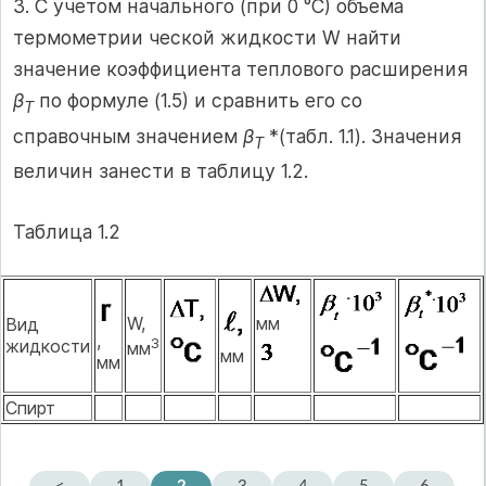
3. С учетом начального (при 0 °С) объема
термометрии ческой жидкости W найти
значение коэффициента теплового расширения
β
по формуле (1.5) и сравнить его со
T
справочным значением
β
*(табл. 1.1). Значения
T
величин занести в таблицу 1.2.
Таблица 1.2
мм
W,
Вид
,
3
жидкости
мм
мм
мм
Спирт