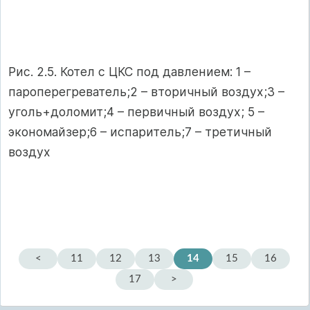
Рис. 2.5. Котел с ЦКС под давлением: 1 –
пароперегреватель;2 – вторичный воздух;3 –
уголь+доломит;4 – первичный воздух; 5 –
экономайзер;6 – испаритель;7 – третичный
воздух
<
11
12
13
14
15
16
17
>