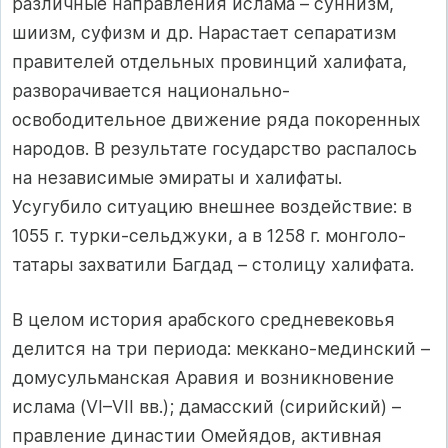
различные направления ислама – суннизм,
шиизм, суфизм и др. Нарастает сепаратизм
правителей отдельных провинций халифата,
разворачивается национально-
освободительное движение ряда покоренных
народов. В результате государство распалось
на независимые эмираты и халифаты.
Усугубило ситуацию внешнее воздействие: в
1055 г. турки-сельджуки, а в 1258 г. монголо-
татары захватили Багдад – столицу халифата.
В целом история арабского средневековья
делится на три периода: меккано-мединский –
домусульманская Аравия и возникновение
ислама (VI–VII вв.); дамасский (сирийский) –
правление династии Омейядов, активная