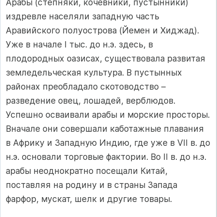
Арабы (степняки, кочевники, пустынники)
издревле населяли западную часть
Аравийского полуострова (Йемен и Хиджад).
Уже в начале I тыс. до н.э. здесь, в
плодородных оазисах, существовала развитая
земледельческая культура. В пустынных
районах преобладало скотоводство –
разведение овец, лошадей, верблюдов.
Успешно осваивали арабы и морские просторы.
Вначале они совершали каботажные плавания
в Африку и Западную Индию, где уже в VII в. до
н.э. основали торговые фактории. Во II в. до н.э.
арабы неоднократно посещали Китай,
поставляя на родину и в страны Запада
фарфор, мускат, шелк и другие товары.