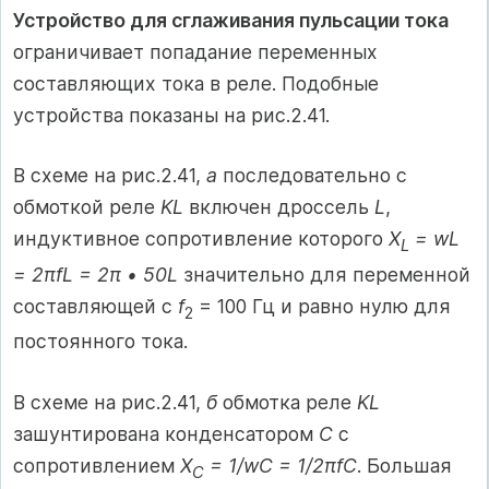
Устройство для сглаживания пульсации тока
ограничивает попадание переменных
составляющих тока в реле. Подобные
устройства показаны на рис.2.41.
В схеме на рис.2.41,
а
последовательно с
обмоткой реле
KL
включен дроссель
L
,
индуктивное сопротивление которого
X
= wL
L
= 2πfL = 2π • 50L
значительно для переменной
составляющей с
f
= 100 Гц и равно нулю для
2
постоянного тока.
В схеме на рис.2.41,
б
обмотка реле
KL
зашунтирована конденсатором
С
с
сопротивлением
Х
= 1/wС = 1/2πfС
. Большая
C