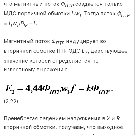
что магнитный поток
Ф
создается только
ПТР
МДС первичной обмотки
I
w
. Тогда поток
Ф
1
1
ПТР
=
I
w
/
R
–
I
.
1
1
M
1
Магнитный поток
Ф
индуцирует во
ПТР
вторичной обмотке ПТР ЭДС
E
, действующее
2
значение которой определяется по
известному выражению
(2.22)
Пренебрегая падением напряжения в
X
и
R
вторичной обмотки, получаем, что выходное