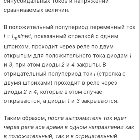
синусоидальных токов и напряжений
сравниваемых величин.
В положительный полупериод переменный ток
i = I
sinwt
, показанный стрелкой с одним
m
штрихом, проходит через реле по двум
открытым для положительного тока диодам
1
и
3
, при этом диоды
2
и
4
закрыты. В
отрицательный полупериод ток
i
(стрелка с
двумя штрихами) проходит в реле через
диоды
2
и
4
, которые в этом случае
открываются, а диоды
1
и
3
закрываются.
Таким образом,
после выпрямителя ток идет
через реле все время в одном направлении как
в положительный, так и в отрицательный