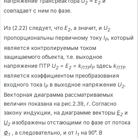
напряжение трансреактора
U
≈ E
и
2
2
совпадает с ним по фазе.
Из (2.22) следует, что
Е
, а значит, и
U
2
2
пропорциональны первичному току
I
, который
P
является контролируемым током
защищаемого объекта, т.е. выходное
напряжение ПТР
U
= Е
= k
I
здесь
k
2
2
ПТР
P
ПТР
является коэффициентом преобразования
входного тока
I
в выходное напряжение
U
.
P
2
Векторная диаграмма рассматриваемых
величин показана на рис.2.39,
г
. Согласно
закону индукции, на диаграмме векторы
Е
и
2
U
изображены отстающими по фазе от потока
2
Ф
, а следовательно, и от
I
на 90°. В
1
1