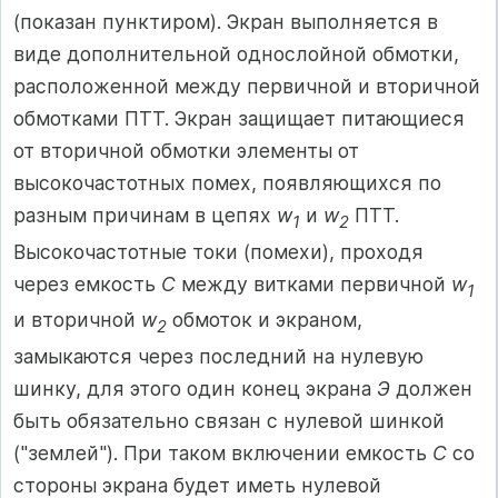
(показан пунктиром). Экран выполняется в
виде дополнительной однослойной обмотки,
расположенной между первичной и вторичной
обмотками ПТТ. Экран защищает питающиеся
от вторичной обмотки элементы от
высокочастотных помех, появляющихся по
разным причинам в цепях
w
и
w
ПТТ.
1
2
Высокочастотные токи (помехи), проходя
через емкость
С
между витками первичной
w
1
и вторичной
w
обмоток и экраном,
2
замыкаются через последний на нулевую
шинку, для этого один конец экрана
Э
должен
быть обязательно связан с нулевой шинкой
("землей"). При таком включении емкость
С
со
стороны экрана будет иметь нулевой