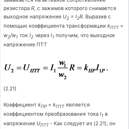
резистора
R
, с зажимов которого снимается
выходное напряжение
U
= I
R
. Выразив с
2
2
помощью коэффициента трансформации
k
=
ПТТ
w
/w
ток
I
через
I
получим, что выходное
2
1
2
1
напряжение ПТТ
(2.21)
Коэффициент
k
=
k
является
ПР
ПТТ
коэффициентом преобразования тока
I
в
1
напряжение
U
- Как следует из (2.21), он
ПТТ