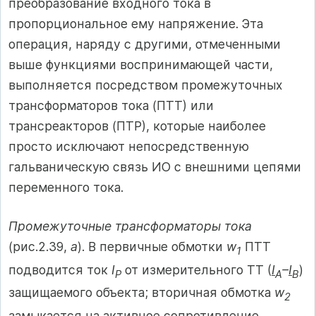
преобразование входного тока в
пропорциональное ему напряжение. Эта
операция, наряду с другими, отмеченными
выше функциями воспринимающей части,
выполняется посредством промежуточных
трансформаторов тока (ПТТ) или
трансреакторов (ПТР), которые наиболее
просто исключают непосредственную
гальваническую связь ИО с внешними цепями
переменного тока.
Промежуточные трансформаторы тока
(рис.2.39,
а
). В первичные обмотки
w
ПТТ
1
подводится ток
I
от измерительного ТТ (
I
–
I
)
P
A
B
защищаемого объекта; вторичная обмотка
w
2
замыкается на активное сопротивление