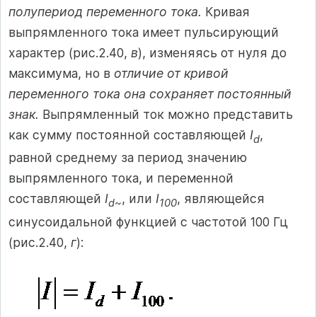
полупериод переменного тока.
Кривая
выпрямленного тока имеет пульсирующий
характер (рис.2.40,
в
), изменяясь от нуля до
максимума, но в
отличие от кривой
переменного тока она сохраняет постоянный
знак.
Выпрямленный ток можно представить
как сумму постоянной составляющей
I
,
d
равной среднему за период значению
выпрямленного тока, и переменной
составляющей
I
, или
I
, являющейся
d
~
100
синусоидальной функцией с частотой 100 Гц
(рис.2.40,
г
):