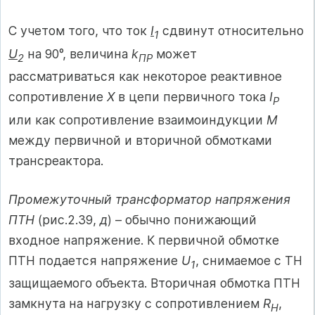
С учетом того, что ток
I
сдвинут относительно
1
U
на 90°, величина
k
может
2
ПР
рассматриваться как некоторое реактивное
сопротивление
X
в цепи первичного тока
I
P
или как сопротивление взаимоиндукции
М
между первичной и вторичной обмотками
трансреактора.
Промежуточный трансформатор напряжения
ПТН
(рис.2.39,
д
) – обычно понижающий
входное напряжение. К первичной обмотке
ПТН подается напряжение
U
, снимаемое с ТН
1
защищаемого объекта. Вторичная обмотка ПТН
замкнута на нагрузку с сопротивлением
R
,
H