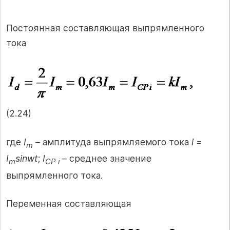
Постоянная составляющая выпрямленного
тока
(2.24)
где
I
– амплитуда выпрямляемого тока
i =
m
I
sinwt
;
I
– среднее значение
m
CP
i
выпрямленного тока.
Переменная составляющая