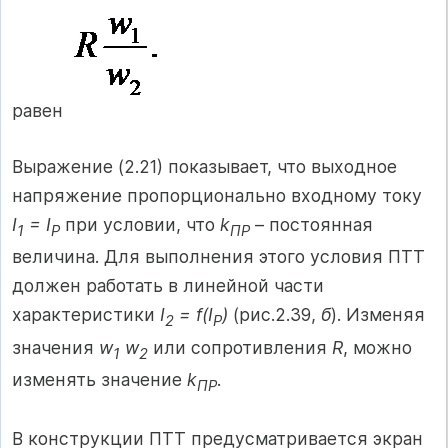
равен
Выражение (2.21) показывает, что выходное
напряжение пропорционально входному току
I
= I
при условии, что
k
– постоянная
1
P
ПР
величина. Для выполнения этого условия ПТТ
должен работать в линейной части
характеристики
I
= f(I
)
(рис.2.39,
б
). Изменяя
2
P
значения
w
w
или сопротивления
R
, можно
1
2
изменять значение
k
.
ПР
В конструкции ПТТ предусматривается экран