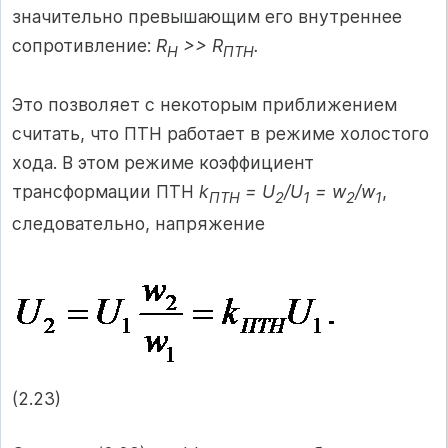
значительно превышающим его внутреннее
сопротивление:
R
>> R
.
H
П
TH
Это позволяет с некоторым приближением
считать, что ПТН работает в режиме холостого
хода. В этом режиме коэффициент
трансформации ПТН
k
= U
/U
= w
/w
,
ПТН
2
1
2
1
следовательно, напряжение
(2.23)