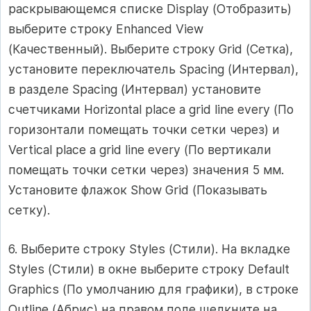
раскрывающемся списке Display (Отобразить)
выберите строку Enhanced View
(Качественный). Выберите строку Grid (Сетка),
установите переключатель Spacing (Интервал),
в разделе Spacing (Интервал) установите
счетчиками Horizontal place a grid line every (По
горизонтали помещать точки сетки через) и
Vertical place a grid line every (По вертикали
помещать точки сетки через) значения 5 мм.
Установите флажок Show Grid (Показывать
сетку).
6. Выберите строку Styles (Стили). На вкладке
Styles (Стили) в окне выберите строку Default
Graphics (По умолчанию для графики), в строке
Outline (Абрис) на правом поле щелкните на