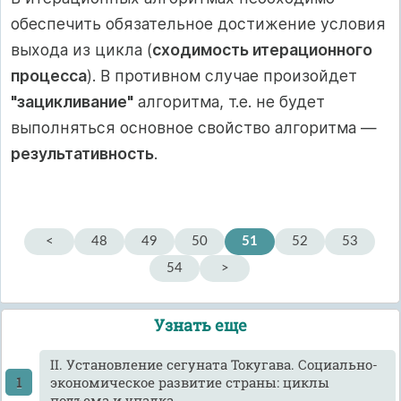
обеспечить обязательное достижение условия
выхода из цикла (
сходимость итерационного
процесса
). В противном случае произойдет
"зацикливание"
алгоритма, т.е. не будет
выполняться основное свойство алгоритма —
результативность
.
<
48
49
50
51
52
53
54
>
Узнать еще
II. Установление сегуната Токугава. Социально-
экономическое развитие страны: циклы
подъема и упадка