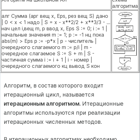
алгоритма
алг Сумма (арг вещ x, Eps, рез вещ S) дано
| 0 < x < 1 надо | S = x - x**2/2 + x**3/3 - ...
нач цел i,вещ m, p ввод x, Eps S := 0; i := 1 |
начальные значения m := 1; p := -1 нц пока
abs(m) > Eps p := -p*x | p - числитель |
очередного слагаемого m := p/i | m -
очередное слагаемое S := S + m | S -
частичная сумма i := i + 1 | i - номер |
очередного слагаемого кц вывод S кон
Алгоритм, в состав которого входит
итерационный цикл, называется
итеpационным алгоpитмом.
Итерационные
алгоритмы используются при реализации
итерационных численных методов.
В итерационных алгоритмах необходимо