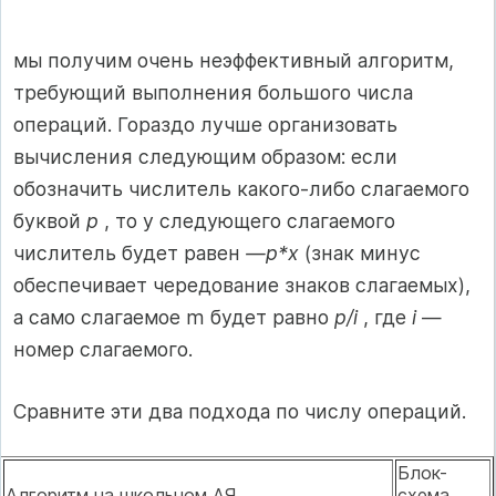
мы получим очень неэффективный алгоритм,
требующий выполнения большого числа
операций. Гораздо лучше организовать
вычисления следующим образом: если
обозначить числитель какого-либо слагаемого
буквой
р
, то у следующего слагаемого
числитель будет равен
—р*х
(знак минус
обеспечивает чередование знаков слагаемых),
а само слагаемое m будет равно
p/i
, где
i
—
номер слагаемого.
Сравните эти два подхода по числу операций.
Блок-
Алгоритм на школьном АЯ
схема