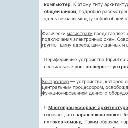
компьютер
. К этому типу архитект
общей шиной,
подробно рассмотренна
здесь связаны между собой общей 
Физически
магистраль
представляет 
подключения электронных схем. Сово
группы: шину адреса, шину данных и 
Периферийные устройства (принтер и
специальные
контроллеры — устро
Контроллер
— устройство, которое с
центральным процессором, освобожд
функционированием данного оборудо

Многопроцессорная архитектур
означает, что
параллельно может бы
потоков команд
. Таким образом, п