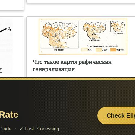
Что такое картографическая
генерализация
щины и
Поделитесь с друзьями:
Считаете данную информацию полезной, доба
сайт познайка в закладки и расскажите о 
ти нужную
друзьям в соц. сетях.