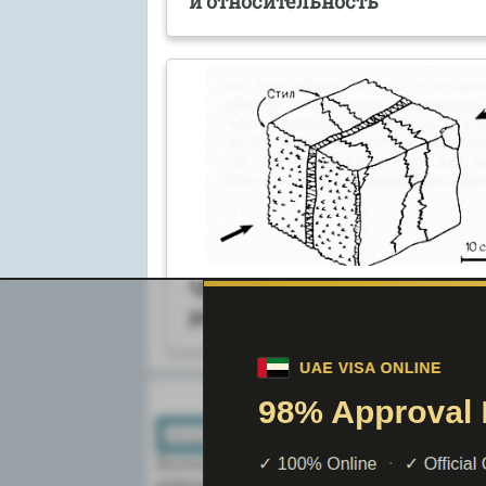
и относительность
Что такое стилолитовые тре
разломы
Поиск по сайту:
Воспользовавшись поиском можно най
информацию на сайте.