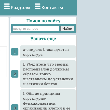
Разделы
Контакты
Поиск по сайту
Узнать еще
a-спираль b-складчатая
е
структура
B Убедитесь что звезды
распредвалов должным
образом точно
выставлены до установки
и затяжки болтов
I. Общие принципы
структурно-
функциональной
организации клетки и её