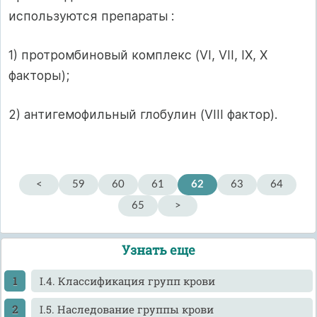
используются препараты :
1) протромбиновый комплекс (VI, VII, IX, X
факторы);
2) антигемофильный глобулин (VIII фактор).
<
59
60
61
62
63
64
65
>
Узнать еще
I.4. Классификация групп крови
I.5. Наследование группы крови