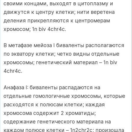
своими концами, выходят в цитоплазму и
движутся к центру клетки; нити веретена
деления прикрепляются к центромерам
хромосом; 1n biv 4chr4c.
В метафазе мейоза I биваленты располагаются
по экватору клетки; четко видны отдельные
хромосомы; генетический материал – 1n biv
4chr4с.
Анафаза I: биваленты распадаются на
отдельные гомологичные хромосомы, которые
расходятся к полюсам клетки; каждая
хромосома содержит 2 хроматиды;
содержание генетического материала на
каждом полюсе клетки – 1n2chr2с; произошла