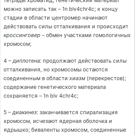
тетрады
хроматид; генетический материал
можно записать так – 1n biv4chr4с; к концу
стадии в области центромер начинают
действовать силы отталкивания и происходит
кроссинговер
– обмен участками гомологичных
хромосом;
4 –
диплотена
: продолжают действовать силы
отталкивания, но хромосомы остаются
соединенным в области
хиазм
(перекрестов);
содержание генетического материала
сохраняется – 1n biv 4chr4с;
5 –
диакинез
: заканчивается спирализация
хромосом, исчезают ядерная оболочка и
ядрышко; биваленты хромосом, соединенные