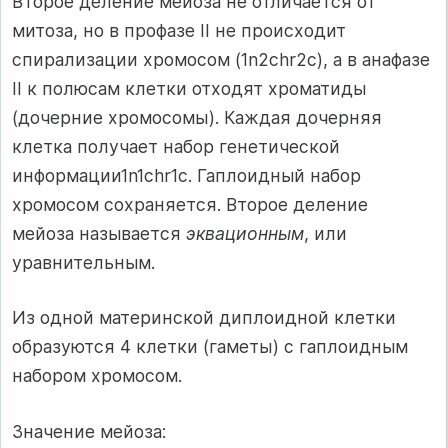
Второе деление мейоза не отличается от
митоза, но в профазе II не происходит
спирализации хромосом (1n2chr2c), а в анафазе
II к полюсам клетки отходят хроматиды
(дочерние хромосомы). Каждая дочерняя
клетка получает набор генетической
информации1n1chr1с. Гаплоидный набор
хромосом сохраняется. Второе деление
мейоза называется
эквационным
, или
уравнительным.
Из одной материнской диплоидной клетки
образуются 4 клетки (гаметы) с гаплоидным
набором хромосом.
Значение мейоза: