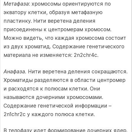
Метафаза
: хромосомы ориентируются по
экватору клетки, образуя метафазную
пластинку. Нити веретена деления
присоединены к центромерам хромосом.
Можно видеть, что каждая хромосома состоит
из двух хроматид. Содержание генетического
материала не изменяется: 2n2chr4с.
Анафаза.
Нити веретена деления сокращаются.
Хроматиды разделяются в области центромер
и расходятся к полюсам клетки. Они
называются дочерними хромосомами.
Содержание генетической информации –
2n1chr2с у каждого полюса клетки.
В
телофазу
идет формирование дочерних ядер.