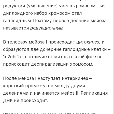
редукция (уменьшение) числа хромосом – из
диплоидного набор хромосом стал
гаплоидным. Поэтому первое деление мейоза
называется
редукционным
.
В телофазу мейоза I происходит
цитокинез,
и
образуются две дочерние гаплоидные клетки –
1n2chr2c; в отличие от митоза в этой фазе не
происходит деспирализации хромосом.
После мейоза I наступает интеркинез –
короткий промежуток между двумя
делениями и начинается мейоз II. Репликация
ДНК не происходит.