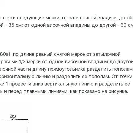
 снять следующие мерки: от затылочной впадины до лб
ой - 35 см; от одной височной впадины до другой - 39 см
80а), по длине равный снятой мерке от затылочной
е равный 1/2 мерки от одной височной впадины до друго
ылочной части длину прямоугольника разделить пополам
оризонтальную линию и разделить ее пополам. От точки
чки 1 провести вниз вертикальную линию и разделить ее
 и перед плавными линиями, как показано на рисунке.