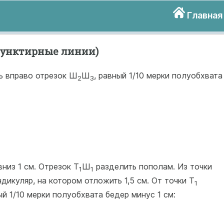
Главная
пунктирные линии)
 вправо отрезок Ш
Ш
, равный 1/10 мерки полуобхвата
2
3
низ 1 см. Отрезок Т
Ш
разделить пополам. Из точки
1
1
дикуляр, на котором отложить 1,5 см. От точки Т
1
ый 1/10 мерки полуобхвата бедер минус 1 см: