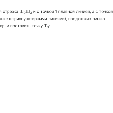
ия отрезка Ш
Ш
и с точкой 1 плавной линией, а с точкой
2
3
сунке штрихпунктирными линиями), продолжив линию
ер, и поставить точку Т
:
3