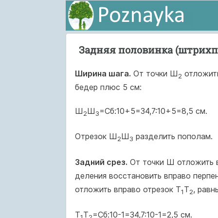
Задняя половинка (штрих
Ширина шага.
От точки Ш
отложить
2
бедер плюс 5 см:
Ш
Ш
=Сб:10+5=34,7:10+5=8,5 см.
2
3
Отрезок Ш
Ш
разделить пополам.
2
3
Задний срез.
От точки Ш отложить в
деления восстановить вправо перпен
отложить вправо отрезок Т
Т
, равн
1
2
Т
Т
=Сб:10-1=34,7:10-1=2,5 см.
1
2