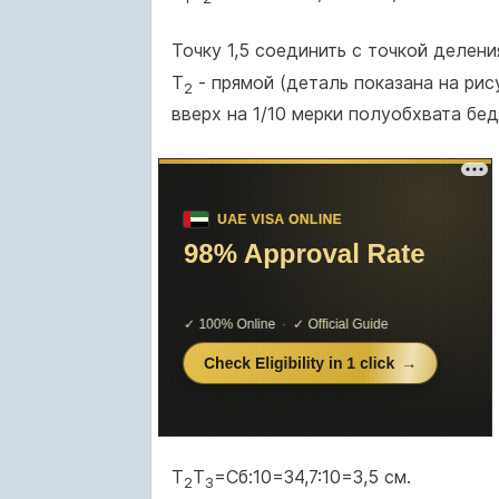
Точку 1,5 соединить с точкой делен
Т
- прямой (деталь показана на ри
2
вверх на 1/10 мерки полуобхвата бед
Т
Т
=Сб:10=34,7:10=3,5 см.
2
3