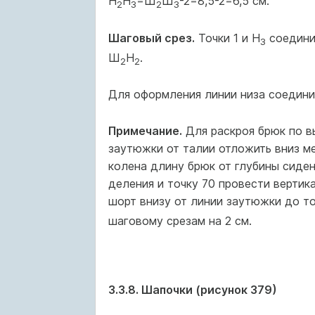
Н
Н
=Ш
Ш
-2=8,5-2=6,5 см.
2
3
2
3
Шаговый срез.
Точки 1 и Н
соединит
3
Ш
Н
.
2
2
Для оформления линии низа соедини
Примечание.
Для раскроя брюк по в
заутюжки от талии отложить вниз ме
колена длину брюк от глубины сиден
деления и точку 70 провести вертик
шорт внизу от линии заутюжки до т
шаговому срезам на 2 см.
3.3.8. Шапочки (рисунок 379)