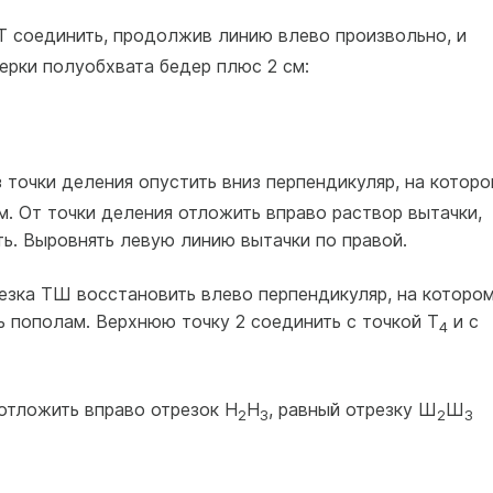
Т соединить, продолжив линию влево произвольно, и
мерки полуобхвата бедер плюс 2 см:
 точки деления опустить вниз перпендикуляр, на которо
м. От точки деления отложить вправо раствор вытачки,
ить. Выровнять левую линию вытачки по правой.
езка ТШ восстановить влево перпендикуляр, на которо
 пополам. Верхнюю точку 2 соединить с точкой Т
и с
4
отложить вправо отрезок Н
Н
, равный отрезку Ш
Ш
2
3
2
3