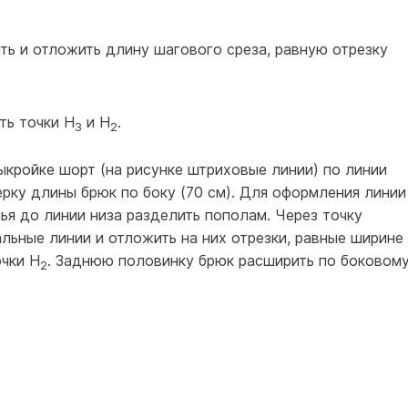
ь и отложить длину шагового среза, равную отрезку
ть точки Н
и Н
.
3
2
ыкройке шорт (на рисунке штриховые линии) по линии
рку длины брюк по боку (70 см). Для оформления линии
ья до линии низа разделить пополам. Через точку
альные линии и отложить на них отрезки, равные ширине
очки Н
. Заднюю половинку брюк расширить по боковому
2