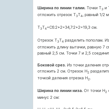
Ширина по линии талии.
Точки Т
и 
3
отложить отрезок Т
Т
, равный 1/2 
3
4
Т
Т
=Сб:2+2=34,7:2+2=19,3 см.
3
4
Отрезок Т
Т
разделить пополам. Из
3
4
отложить длину вытачки, равную 7 с
равный 2,5 см. Точки 7 и 2,5 соедин
Боковой срез.
Из точки деления отр
отложить 2 см. Отрезок Н
разделить
2
точкой деления отрезка Н
.
2
Ширина по линии низа.
От точки Н
2
минус 2 см: