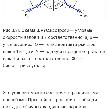
Рис.
3.21.
Схема ШРУСа:
со1рсо2— угловые
скорости валов 1 и 2 соответственно; а, р —
угол шарнира; О — точка контакта рычагов
валов 1 и 2;
xv
r2 — радиусы вращения рычагов
вала 1 и вала 2 соответственно; 00' —
биссектриса угла ср
Это условие можно обеспечить различными
способами. Простейшее решение — объеди­
нить два обычных карданных шарнира