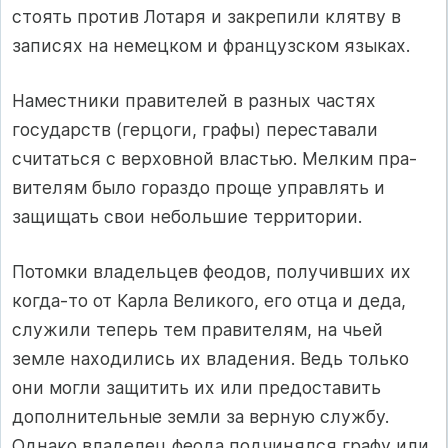
стоять про­тив Лотаря и закрепили клятву в
записях на немецком и фран­цузском языках.
Наместники правителей в разных частях
государств (герцоги, графы) переставали
считаться с верховной властью. Мелким пра­
вителям было гораздо проще управлять и
защищать свои неболь­шие территории.
Потомки владельцев феодов, получивших их
когда-то от Карла Великого, его отца и деда,
служили теперь тем правителям, на чьей
земле находились их владения. Ведь только
они могли защи­тить их или предоставить
дополнительные земли за верную служ­бу.
Однако владелец феода подчинялся графу или