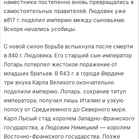
наместники постепенно вновь превращались в
самостоя­тельных правителей. Людовик уже
в817 г. поделил империю меж­ду сыновьями.
Вскоре
начались усобицы.
С новой силон борьба вспыхнула после смерти
в 840 г. Людови­ка. Его старший сын император
Лотарь потерпел жестокое пора­жение от
младших братьев. В Я43 г. в городе
Вердене
три внука Кар­ла Великого окончательно
поделили империю.
Лопарь.
сохранив титул
императора, получил лишь
Италию
и узкую
полосу от Сре­диземного до Северного моря.
Карл Лысый
стад королем
Западно-Франкского
государства,
а
Людовик Немецкий —
королем
Восточ­но-Франкского государства.
Позже