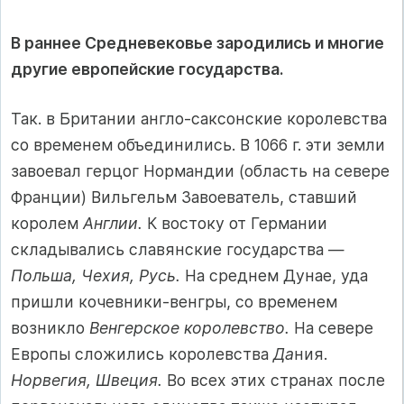
В раннее Средневековье зародились и многие
другие европей­ские государства.
Так. в Британии англо-саксонские королевства
со временем объединились. В 1066 г. эти земли
завоевал герцог Нормандии (область на севере
Франции) Вильгельм Завоеватель, ставший
королем
Англии.
К востоку от Германии
складывались славянские государства —
Польша, Чехия, Русь.
На среднем Дунае, уда
пришли кочевники-венгры, со временем
возникло
Венгерское королевство.
На севере
Европы сложились королевства
Да
ния.
Норвегия, Швеция.
Во всех этих странах после