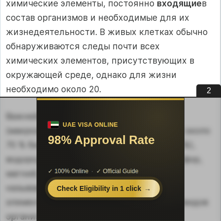
химические элементы, постоянно
входящие
в
состав организмов и необходимые для их
жизнедеятельности. В живых клетках обычно
обнаруживаются следы почти всех
химических элементов, присутствующих в
окружающей среде, однако для жизни
необходимо около 20.
1
Важнейшие биогенные элементы
(макроэлементы): кислород (составляет около
70 % биомассы организмов), углерод (18 %),
водород (10 %), азот, кальций, калий, фосфор,
магний, сера, хлор, натрий. Эти так
называемые универсальные биогенные
элементы присутствуют в клетках всех видов
организмов.