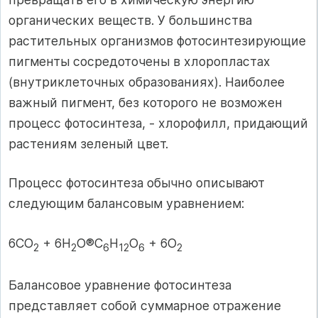
органических веществ. У большинства
растительных организмов фотосинтезирующие
пигменты сосредоточены в хлоропластах
(внутриклеточных образованиях). Наиболее
важный пигмент, без которого не возможен
процесс фотосинтеза, - хлорофилл, придающий
растениям зеленый цвет.
Процесс фотосинтеза обычно описывают
следующим балансовым уравнением:
6СО
+ 6Н
О®С
Н
О
+ 6О
2
2
6
12
6
2
Балансовое уравнение фотосинтеза
представляет собой суммарное отражение