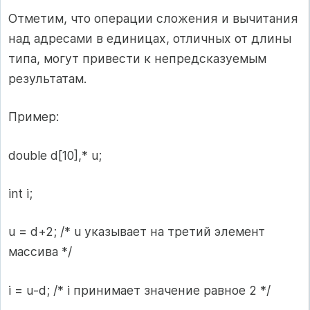
Отметим, что операции сложения и вычитания
над адресами в единицах, отличных от длины
типа, могут привести к непредсказуемым
результатам.
Пример:
double d[10],* u;
int i;
u = d+2; /* u указывает на третий элемент
массива */
i = u-d; /* i принимает значение равное 2 */