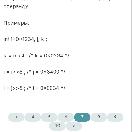
операнду.
Примеры:
int i=0x1234, j, k ;
k = i<<4 ; /* k = 0x0234 */
j = i<<8 ; /* j = 0x3400 */
i = j>>8 ; /* i = 0x0034 */
<
4
5
6
7
8
9
10
>