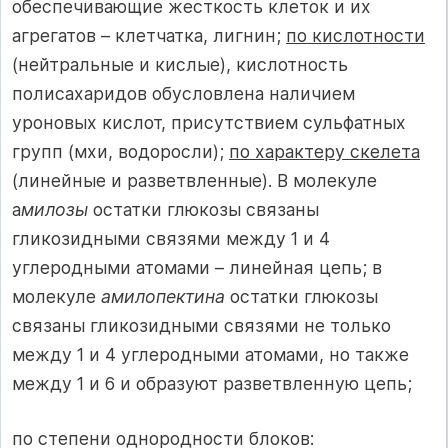
обеспечивающие жесткость клеток и их
агрегатов – клетчатка, лигнин;
по кислотности
(нейтральные и кислые), кислотность
полисахаридов обусловлена наличием
уроновых кислот, присутствием сульфатных
групп (мхи, водоросли);
по характеру скелета
(линейные и разветвленные). В молекуле
а
милозы
остатки глюкозы связаны
гликозидными связями между 1 и 4
углеродными атомами – линейная цепь; в
молекуле
амилопектина
остатки глюкозы
связаны гликозидными связями не только
между 1 и 4 углеродными атомами, но также
между 1 и 6 и образуют разветвленную цепь;
по степени однородности блоков: