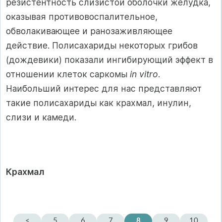
резистентность слизистой оболочки желудка,
оказывая противовоспалительное,
обволакивающее и ранозаживляющее
действие. Полисахариды некоторых грибов
(дождевики) показали ингибирующий эффект в
отношении клеток саркомы
in vitro
.
Наибольший интерес для нас представляют
такие полисахариды как крахмал, инулин,
слизи и камеди.
Крахмал
<
5
6
7
8
9
10