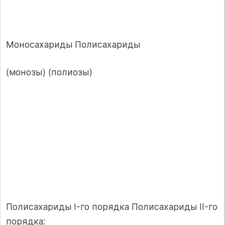
Моносахариды Полисахариды
(монозы) (полиозы)
Полисахариды I-го порядка Полисахариды II-го
порядка: