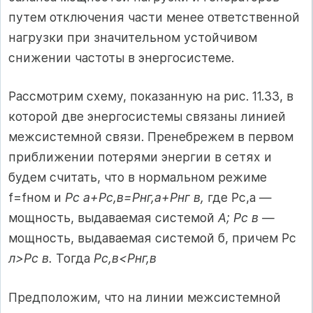
путем от­ключения части менее ответственной
нагрузки при значительном устой­чивом
снижении частоты в энергосистеме.
Рассмотрим схему, показанную на рис. 11.33, в
которой две энер­госистемы связаны линией
межсистемной связи. Пренебрежем в пер­вом
приближении потерями энергии в сетях и
будем считать, что в нор­мальном режиме
f=fном и
Рс а+Рс,в=Рнг,а+Рнг в,
где Рс,а —
мощ­ность, выдаваемая системой
А; Рс в —
мощность, выдаваемая системой б, причем Рс
л>Рс в.
Тогда
Рс,в<Рнг,в
Предположим, что на линии межсистемной