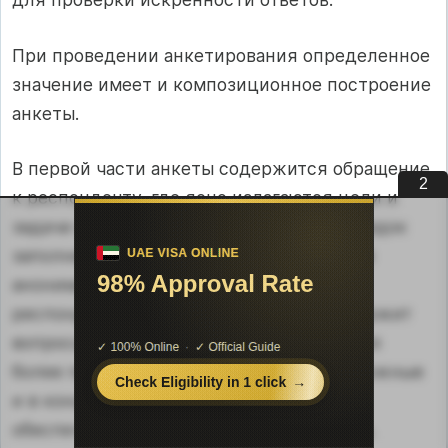
При проведении анкетирования определенное
значение имеет и композиционное построение
анкеты.
В первой части анкеты содержится обращение
1
к респонденту, где ясно излагаются цели и
задачи исследования, объясняется порядок
заполнения анкеты. Если анкетирование
анонимное, то об этом сообщается
респонденту. Вторая часть анкеты содержит
вопросы. Причем в начале располагаются
более простые вопросы, затем более сложные
и в конце опять легкие вопросы. Это
обеспечивает лучшую восприимчивость.