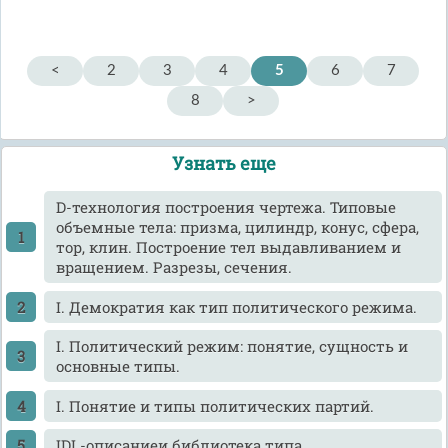
<
2
3
4
5
6
7
8
>
Узнать еще
D-технология построения чертежа. Типовые
объемные тела: призма, цилиндр, конус, сфера,
тор, клин. Построение тел выдавливанием и
вращением. Разрезы, сечения.
I. Демократия как тип политического режима.
I. Политический режим: понятие, сущность и
основные типы.
I. Понятие и типы политических партий.
IDL-описаниеи библиотека типа