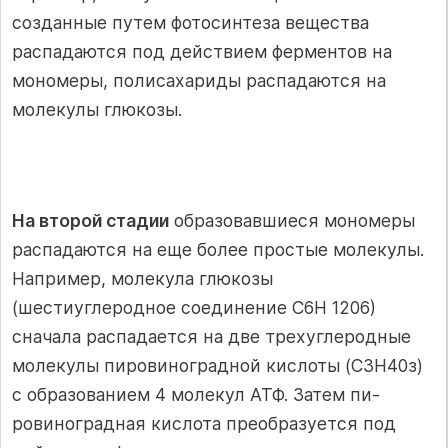
созданные путем фотосинтеза вещества
распадаются под действием ферментов на
мономеры, полисахариды распадаются на
молекулы глюкозы.
На второй стадии
образовавшиеся мономеры
распадаются на еще бо­лее простые молекулы.
Например, молекула глюкозы
(шестиуглеродное со­единение С6Н 1206)
сначала распадается на две трехуглеродные
молекулы пи­ровиноградной кислоты (СЗН40з)
с образованием 4 молекул АТФ. Затем пи­
ровиноградная кислота преобразуется под