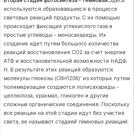
Вторая стадия фотосинтеза - темновая.
Здесь
используются образо­вавшиеся в процессе
световых реакций продукты. С их помощью
происходит фиксация углекислого газа в
простые углеводы - моносахариды. Их
создание идет путем большого количества
реакций восстановления СО2 за счет энер­гии
АТФ и восстановительной возможности НАДФ.
Н. В результате этих ре­акций образуются
молекулы глюкозы (C6H1206)' из которых путем
полимери­зации создаются полисахариды -
целлюлоза, крахмал, гликоген и другие
сложные органические соединения. Поскольку
все реакции на этой стадии идут без участия
света, ее называют
стадией темновых реакций.