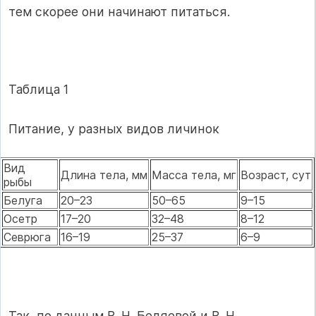
тем скорее они начинают питаться.
Таблица 1
Питание, у разных видов личинок
Вид
Длина тела, мм
Масса тела, мг
Возраст, сут
рыбы
Белуга
20–23
50–65
9–15
Осетр
17–20
32–48
8–12
Севрюга
16–19
25–37
6–9
Так, по данным В. Н. Беляевой и В. Н.