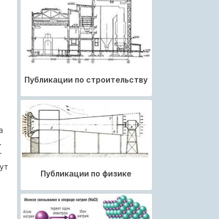
Публикации по строительству
а
.
т
ут
Публикации по физике