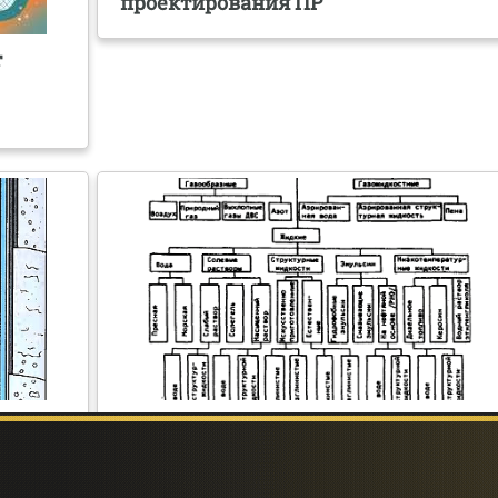
проектирования ПР
т
Промывка и продувка скважин:
схемы, жидкости, методы