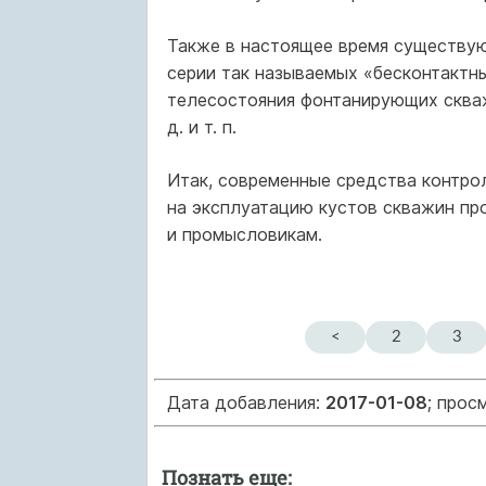
Также в настоящее время существую
серии так называемых «бесконтактны
телесостояния фонтанирующих скважи
д. и т. п.
Итак, современные средства контро
на эксплуатацию кустов скважин пр
и промысловикам.
<
2
3
Дата добавления:
2017-01-08
; прос
Познать еще: