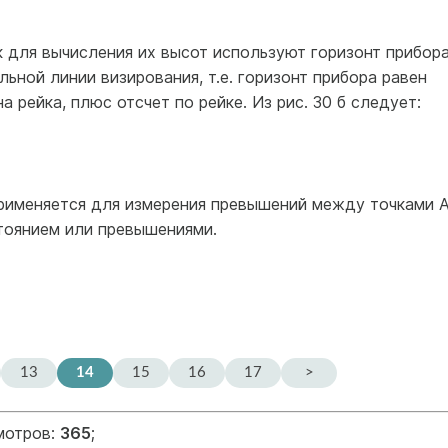
 для вычисления их высот используют горизонт прибора
ьной линии визирования, т.е. горизонт прибора равен
а рейка, плюс отсчет по рейке. Из рис. 30 б следует:
именяется для измерения превышений между точками А
тоянием или превышениями.
13
14
15
16
17
>
мотров:
365
;