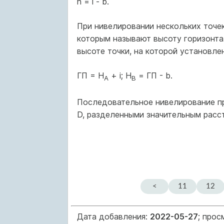
h = i - b.
При нивелировании нескольких точек
которым называют высоту горизонтал
высоте точки, на которой установлен
ГП = H
+ i; Н
= ГП - b.
A
B
Последовательное нивелирование пр
D, разделенными значительным расс
<
11
12
Дата добавления:
2022-05-27
; прос