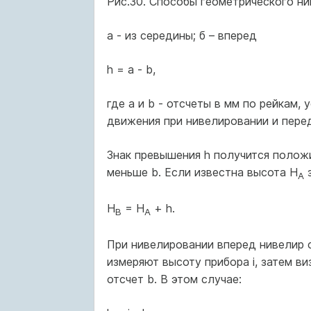
Рис.30. Способы геометрического ни
а - из середины; б – вперед
h = a - b,
где а и b - отсчеты в мм по рейкам
движения при нивелировании и перед
Знак превышения h получится положи
меньше b. Если известна высота Н
з
А
Н
= Н
+ h.
В
А
При нивелировании вперед нивелир с
измеряют высоту прибора i, затем ви
отсчет b. В этом случае: