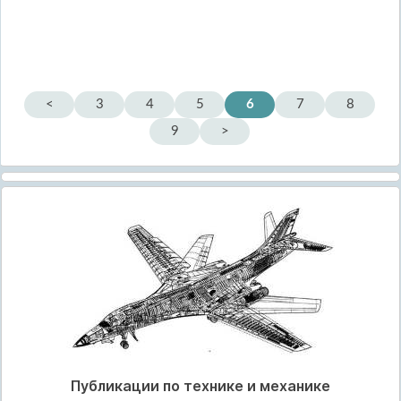
<
3
4
5
6
7
8
9
>
Публикации по технике и механике