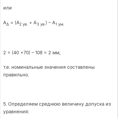
или
A
= (A
+ A
) – A
∆
2 ув.
3 ув.
1 ум.
2 = (40 +70) – 108 = 2 мм,
т.е. номинальные значения составлены
правильно.
5. Определяем среднюю величину допуска из
уравнения: