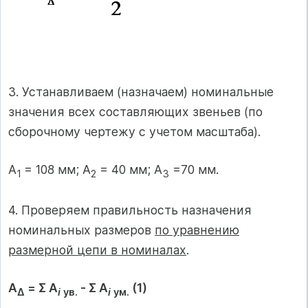
3. Устанавливаем (назначаем) номинальные
значения всех составляющих звеньев (по
сборочному чертежу с учетом масштаба).
А
= 108 мм; А
= 40 мм; А
=70 мм.
1
2
3
4. Проверяем правильность назначения
номинальных размеров
по уравнению
размерной цепи в номиналах
.
A
= Σ A
- Σ A
(1)
∆
і
ув.
і
ум.