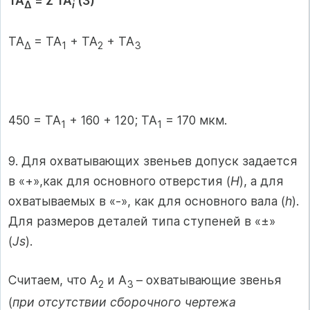
ТА
= Σ ТА
(3)
∆
i
ТА
= ТА
+ ТА
+ ТА
∆
1
2
3
450 = ТА
+ 160 + 120; ТА
= 170 мкм.
1
1
9. Для охватывающих звеньев допуск задается
в «+»,как для основного отверстия (
Н
), а для
охватываемых в «-», как для основного вала (
h
).
Для размеров деталей типа ступеней в «±»
(
Js
).
Считаем, что А
и А
– охватывающие звенья
2
3
(
при отсутствии сборочного чертежа