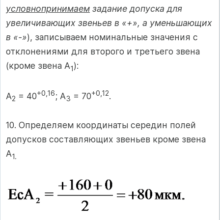
условнопринимаем
задание допуска для
увеличивающих звеньев в «+», а уменьшающих
в «-»
), записываем номинальные значения с
отклонениями для второго и третьего звена
(кроме звена А
):
1
+0,16
+0,12
А
= 40
; А
= 70
.
2
3
10. Определяем координаты середин полей
допусков составляющих звеньев кроме звена
А
1.