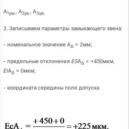
А
, А
, А
1ум.
2ув.
3ув.
2. Записываем параметры замыкающего звена:
- номинальное значение A
= 2мм;
∆
- предельные отклонения
ES
A
= +450мкм,
∆
EI
A
= 0мкм;
∆
- координата середины поля допуска