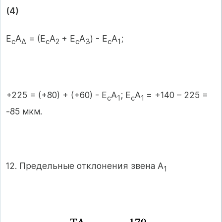
(4)
Е
А
= (Е
А
+ Е
А
) - Е
А
;
с
∆
с
2
с
3
с
1
+225 = (+80) + (+60) - Е
А
; Е
А
= +140 – 225 =
с
1
с
1
-85 мкм.
12. Предельные отклонения звена А
1