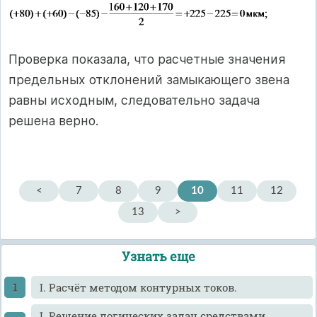
Проверка показала, что расчетные значения
предельных отклонений замыкающего звена
равны исходным, следовательно задача
решена верно.
<
7
8
9
10
11
12
13
>
Узнать еще
I. Расчёт методом контурных токов.
I. Решение логических задач средствами