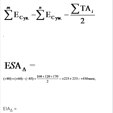
.
EIA
=
∆