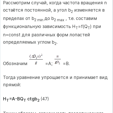
Рассмотрим случай, когда частота вращения n
остаётся постоянной, а угол b
изменяется в
2
пределах от b
до b
, т.е. составим
2 min
2
max
функциональную зависимость H
=f(Q
) при
T
T
n=const для различных форм лопастей
определяемых углом b
.
2
Обозначим
=A;
=В.
Тогда уравнение упрощается и принимает вид
прямой:
H
=A-ВQ
ctgb
(47)
T
T
2