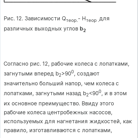
Рис. 12. Зависимости Q
- H
для
теор.
теор .
различных выходных углов
b
2
Согласно рис. 12, рабочие колеса с лопатками,
0
загнутыми вперед b
>90
, создают
2
значительно больший напор, чем колеса с
0
лопатками, загнутыми назад b
<90
, и в этом
2
их основное преимущество. Ввиду этого
рабочие колеса центробежных насосов,
используемых для нагнетания жидкостей, как
правило, изготавливаются с лопатками,