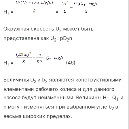
H
=
=
T
Окружная скорость U
может быть
2
представлена как U
=pD
n
2
2
H
=
(46)
T
Величины D
и b
являются конструктивными
2
2
элементами рабочего колеса и для данного
насоса будут неизменными. Величины H
, Q
и
T
T
n могут изменяться при выбранном угле b
в
2
весьма широких пределах.