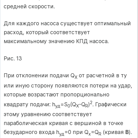
средней скорости.
Для каждого насоса существует оптимальный
расход, который соответствует
максимальному значению КПД насоса.
Рис. 13
При отклонении подачи Q
от расчетной в ту
X
или иную сторону появляются потери на удар,
которые возрастают пропорционально
2
квадрату подачи: h
=S
(Q
-Q
)
. Графически
уд
0
X
R
этому уравнению соответствует
параболическая кривая с вершиной в точке
безударного входа h
=0 при Q
=Q
(кривая
В
).
уд
x
R