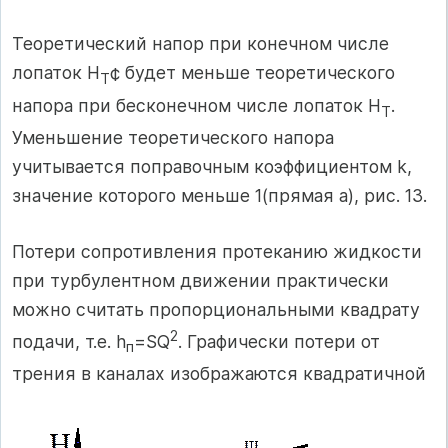
Теоретический напор при конечном числе
лопаток H
¢ будет меньше теоретического
T
напора при бесконечном числе лопаток Н
.
T
Уменьшение теоретического напора
учитывается поправочным коэффициентом k,
значение которого меньше 1(прямая a), рис. 13.
Потери сопротивления протеканию жидкости
при турбулентном движении практически
можно считать пропорциональными квадрату
2
подачи, т.е. h
=SQ
. Графически потери от
п
трения в каналах изображаются квадратичной