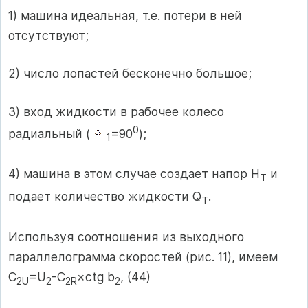
1) машина идеальная, т.е. потери в ней
отсутствуют;
2) число лопастей бесконечно большое;
3) вход жидкости в рабочее колесо
0
радиальный (
=90
);
1
4) машина в этом случае создает напор H
и
T
подает количество жидкости Q
.
T
Используя соотношения из выходного
параллелограмма скоростей (рис. 11), имеем
C
=U
-C
×ctg b
, (44)
2
U
2
2
R
2