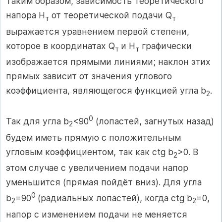
Таким образом, зависимость теоретического
напора Н
от теоретической подачи Q
т
т
выражается уравнением первой степени,
которое в координатах Q
и Н
графически
т
т
изображается прямыми линиями; наклон этих
прямых зависит от значения углового
коэффициента, являющегося функцией угла b
.
2
0
Так для угла b
<90
(лопастей, загнутых назад)
2
будем иметь прямую с положительным
угловым коэффициентом, так как ctg b
>0. В
2
этом случае с увеличением подачи напор
уменьшится (прямая пойдёт вниз). Для угла
0
b
=90
(радиальных лопастей), когда ctg b
=0,
2
2
напор с изменением подачи не меняется