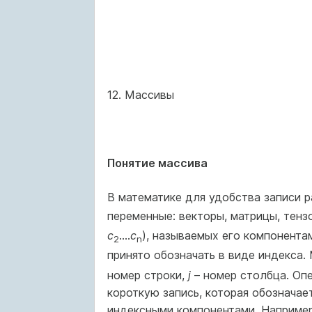
12. Массивы
Понятие массива
В математике для удобства записи 
переменные: векторы, матрицы, тенз
c
....
c
), называемых его компонента
2
n
принято обозначать в виде индекса. 
номер строки,
j
– номер столбца. Оп
короткую запись, которая обозначае
индексными компонентами. Например