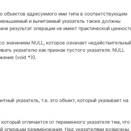
ло объектов адресуемого ими типа в соответствующем
уменьшаемый и вычитаемый указатель также должны
аче результат операции не имеет практической ценност
со значением NULL, которое означает недействительны
вать указателю как признак пустого указателя. NULL
ение (void *)0.
нтный указатель, т.е. это объект, который указывает на
 который отличается от переменного указателя тем, что
ой операции разименования. Над указателями возможны