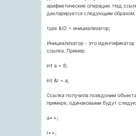
арифметические операции. Над ссылк
декларируется следующим образом:
type &ID = инициализатор;
Инициализатор - это идентификатор 
ссылка. Пример:
int a = 8;
int &r = a;
Ссылка получила псевдоним объекта
примере, одинаковыми будут следую
a++;
r++;