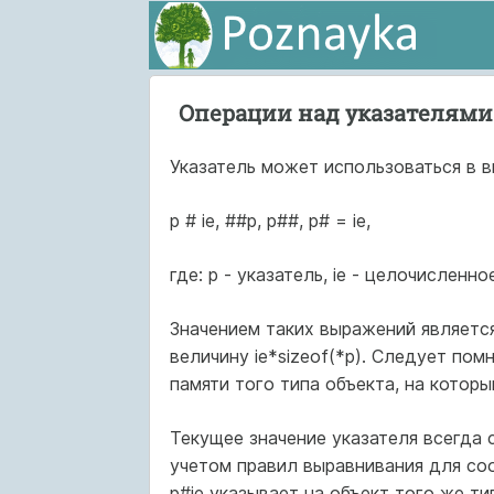
Операции над указателями 
Указатель может использоваться в 
p # ie, ##p, p##, p# = ie,
где: p - указатель, ie - целочисленно
Значением таких выражений является
величину ie*sizeof(*p). Следует пом
памяти того типа объекта, на которы
Текущее значение указателя всегда 
учетом правил выравнивания для со
p#ie указывает на объект того же ти