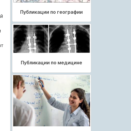
Публикации по географии
ой
и
ют
Публикации по медицине