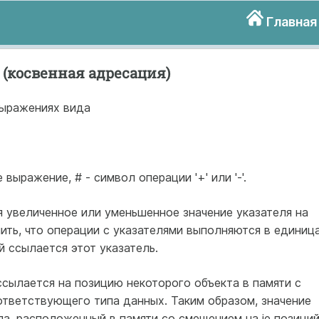
Главная
(косвенная адресация)
выражениях вида
е выражение, # - символ операции '+' или '-'.
 увеличенное или уменьшенное значение указателя на
нить, что операции с указателями выполняются в единиц
й ссылается этот указатель.
ссылается на позицию некоторого объекта в памяти с
ответствующего типа данных. Таким образом, значение
па, расположенный в памяти со смещением на ie позиций