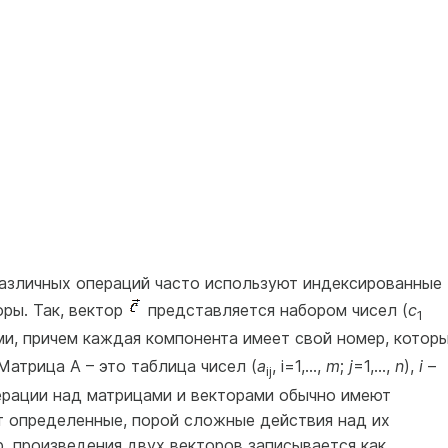
различных операций часто используют индексированные
оры. Так, вектор
представляется набором чисел (
c
1
ми, причем каждая компонента имеет свой номер, котор
Матрица А – это таблица чисел (
а
, i=1,...,
m
;
j
=1,...,
n
),
i
–
ij
ерации над матрицами и векторами обычно имеют
т определенные, порой сложные действия над их
, произведения двух векторов записывается как