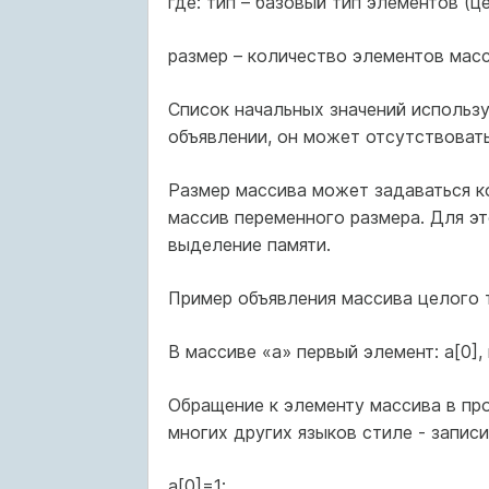
где: тип – базовый тип элементов (ц
размер – количество элементов масс
Список начальных значений использ
объявлении, он может отсутствовать
Размер массива может задаваться к
массив переменного размера. Для э
выделение памяти.
Пример объявления массива целого ти
В массиве «а» первый элемент: а[0], в
Обращение к элементу массива в пр
многих других языков стиле - запис
a[0]=1;