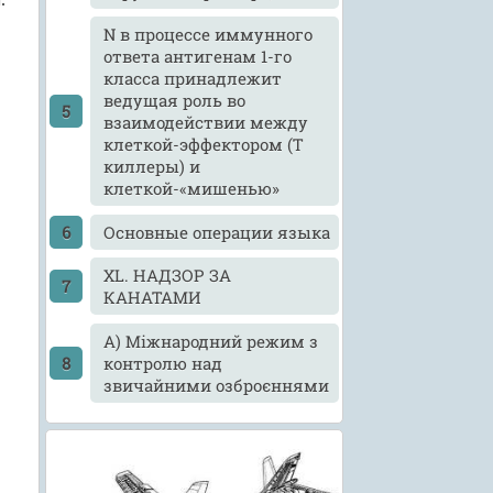
N в процессе иммунного
ответа антигенам 1-го
класса принадлежит
ведущая роль во
взаимодействии между
клеткой-эффектором (Т
киллеры) и
клеткой-«мишенью»
Ocновные операции языка
XL. НАДЗОР ЗА
КАНАТАМИ
А) Міжнародний режим з
контролю над
звичайними озброєннями