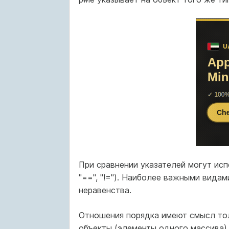
При сравнении указателей могут испо
"==", "!="). Наиболее важными вида
неравенства.
Отношения порядка имеют смысл то
объекты (элементы одного массива).