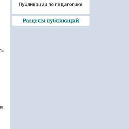
Публикации по педагогике
Разделы публикаций
ть
ля