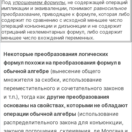
Под
упрощением формулы
, не содержащей операций
импликации и эквиваленции, понимают
равносильное
преобразование
, приводящее к формуле, которая либо
содержит по сравнению с исходной меньшее число
операций конъюнкции и дизъюнкции и не содержит
отрицаний неэлементарных формул, либо содержит
меньшее число вхождений переменных.
Некоторые преобразования логических
формул похожи на преобразования формул в
обычной алгебре
(вынесение общего
множителя за скобки, использование
переместительного и сочетательного законов
и т.п.), тогда как
другие преобразования
основаны на свойствах, которыми не обладают
операции обычной алгебры
(использование
распределительного закона для конъюнкции,
законов поглощения, склеивания, де Моргана и