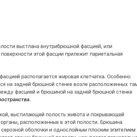
олости выстлана внутрибрюшной фасцией, или
 поверхности этой фасции прилежит париетальная
асцией располагается жировая клетчатка. Особенно
тся на задней брюшной стенке возле расположенных та
между фасцией и брюшиной на задней брюшной стенке
ространства
.
кой, выстилающей полость живота и покрывающей
 органы, расположенные в этой полости. Брюшина
 серозной оболочки и однослойным плоским эпителием 