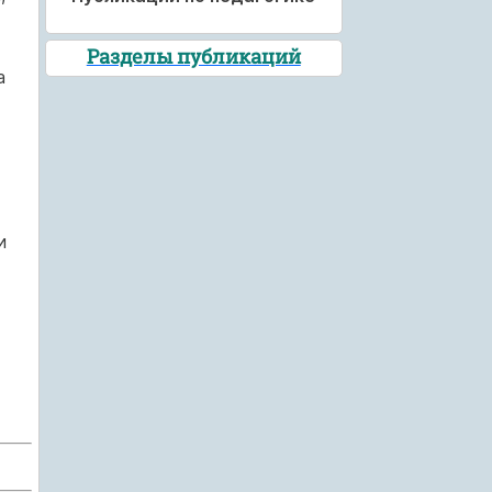
Разделы публикаций
а
и