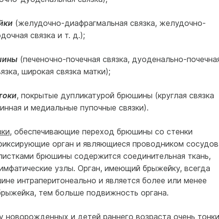
йки
(желудочно-диафрагмальная связка, желудочно-
очная связка и т. д.);
шины
(печеночно-почечная связка, дуоденально-почечна
зка, широкая связка матки);
токи
, покрытые дупликатурой брюшины (круглая связка
динная и медиальные пупочные связки).
зки
, обеспечивающие переход брюшины со стенки
 фиксирующие орган и являющиеся проводником сосудов
листками брюшины содержится соединительная ткань,
лимфатические узлы. Орган, имеющий брыжейку, всегда
ине интраперитонеально и является более или менее
брыжейка, тем больше подвижность органа.
 новорожденных и детей раннего возраста очень тонки