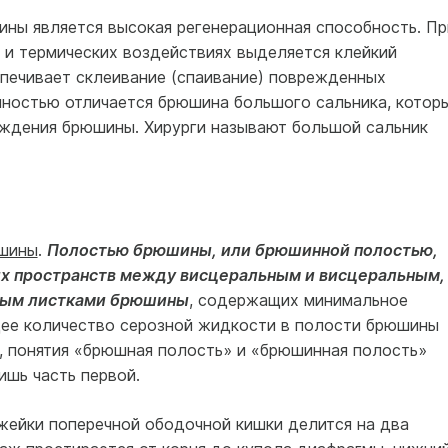
ны является высокая регенерационная способность. Пр
 и термических воздействиях выделяется клейкий
спечивает склеивание (спаивание) поврежденных
чностью отличается брюшина большого сальника, котор
еждения брюшины. Хирурги называют большой сальник
шины
.
Полостью брюшины, или брюшинной полостью,
х пространств между висцеральным и висцеральным,
ным листками брюшины
, содержащих минимальное
щее количество серозной жидкости в полости брюшины
м, понятия «брюшная полость» и «брюшинная полость»
ишь часть первой.
ейки поперечной ободочной кишки делится на два