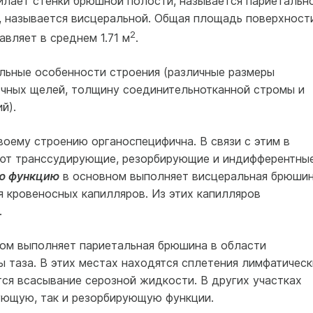
илает стенки брюшной полости, называется париетально
, называется висцеральной. Общая площадь поверхност
2
вляет в среднем 1.71 м
.
льные особенности строения (различные размеры
чных щелей, толщину соединительнотканной стромы и
й).
оему строению органоспецифична. В связи с этим в
ют транссудирующие, резорбирующие и индифферентны
ю функцию
в основном выполняет висцеральная брюшин
я кровеносных капилляров. Из этих капилляров
.
ом выполняет париетальная брюшина в области
 таза. В этих местах находятся сплетения лимфатическ
ся всасывание серозной жидкости. В других участках
ующую, так и резорбирующую функции.