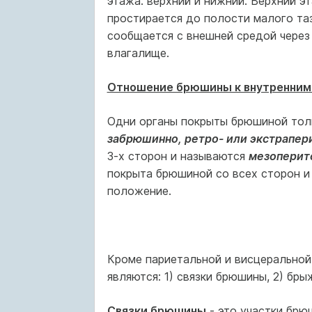
этажа: верхний и нижний. Верхний э
простирается до полости малого та
сообщается с внешней средой через
влагалище.
Отношение брюшины к внутренним
Одни органы покрыты брюшиной толь
забрюшинно, ретро- или экстрапер
3-х сторон и называются
мезоперит
покрыта брюшиной со всех сторон 
положение.
Кроме париетальной и висцерально
являются: 1) связки брюшины, 2) брыж
Связки брюшины
- это участки брю