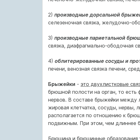
2)
производные дорсальной брыже
селезеночная связка, желудочно-обод
3)
производные париетальной брю
связка, диафрагмально-ободочная свя
4)
облитерированные сосуды и про
печени, венозная связка печени, сре
Брыжейки
-
это двухлистковые свя
брюшной полости на орган, то есть
нервов. В составе брыжейки между 
жировая клетчатка, сосуды, нервы, 
располагается по отношению к брюш
подвижным. При этом, чем длиннее 
Брюшина и брюшинные образования у