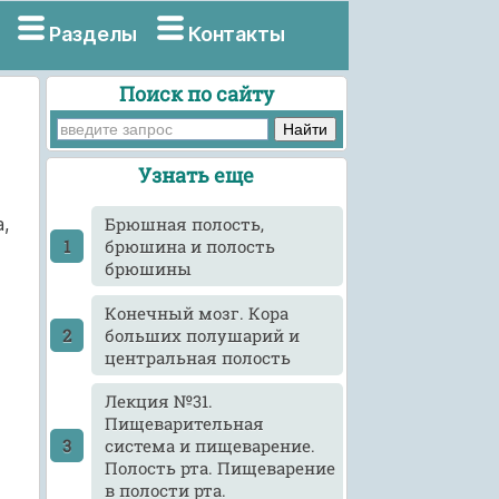
Разделы
Контакты
Поиск по сайту
Узнать еще
,
Брюшная полость,
брюшина и полость
брюшины
Конечный мозг. Кора
больших полушарий и
центральная полость
Лекция №31.
Пищеварительная
система и пищеварение.
Полость рта. Пищеварение
в полости рта.