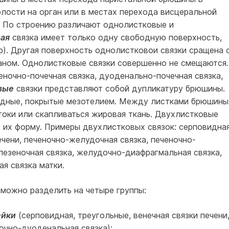
лости на орган или в местах перехода висцеральной
. По строению различают однолистковые и
ая
связка имеет только одну свободную поверхность,
). Другая поверхность однолистковои связки сращена 
аном. Однолистковые связки совершенно не смещаются.
ночно-почечная связка, дуоденально-почечная связка,
вые
связки представляют собой дупликатуру брюшины.
бодные, покрытые мезотелием. Между листками брюшины
токи или скапливаться жировая ткань. Двухлистковые
ь их форму. Примеры двухлистковых связок: серповидна
ечени, печеночно-желудочная связка, печеночно-
лезеночная связка, желудочно-диафрагмальная связка,
я связка матки.
можно разделить на четыре группы:
ейки
(серповидная, треугольные, венечная связки печени
очно-дуоденальная связка);