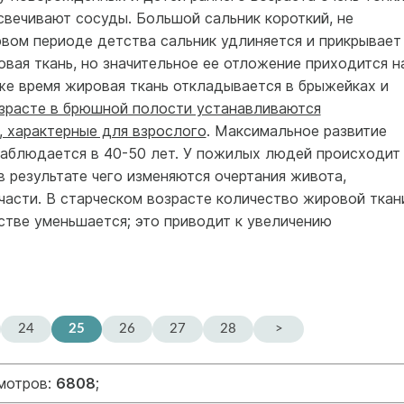
свечивают сосуды. Большой сальник короткий, не
вом периоде детства сальник удлиняется и прикрывает
овая ткань, но значительное ее отложение приходится н
же время жировая ткань откладывается в брыжейках и
зрасте в брюшной полости устанавливаются
, характерные для взрослого
. Максимальное развитие
аблюдается в 40-50 лет. У пожилых людей происходит
 результате чего изменяются очертания живота,
части. В старческом возрасте количество жировой ткан
стве уменьшается; это приводит к увеличению
24
25
26
27
28
>
смотров:
6808
;