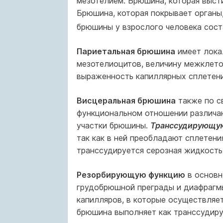
мезотелием. Брюшина, которая выст
Брюшина, которая покрывает органы
брюшины у взрослого человека соста
Париетальная брюшина
имеет лока
мезотелиоцитов, величину межклето
выраженность капиллярных сплетени
Висцеральная брюшина
также по св
функциональном отношении различа
участки брюшины.
Транссудирующу
так как в ней преобладают сплетени
транссудируется серозная жидкость
Резорбирующую функцию
в основн
грудобрюшной преграды и диафрагмы
капилляров, в которые осуществляет
брюшина выполняет как транссудир