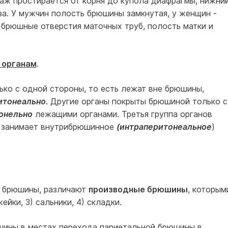
таж простирается от корня до купола диафрагмы, нижний
за. У мужчин полость брюшины замкнутая, у женщин -
 брюшные отверстия маточных труб, полость матки и
 органам
.
ко с одной стороны, то есть лежат вне брюшины,
итонеально
. Другие органы покрыты брюшиной только с
онельно
лежащими органами. Третья группа органов
и занимает внутрибрюшинное
(интраперитонеальное
)
й брюшины, различают
производные брюшины
, которым
ейки, 3) сальники, 4) складки.
шины в местах перехода париетальной брюшины в