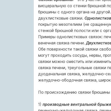
висцеральную со стенки брюшной по
брюшины с одного органа на другой
двухлистковые связки.
Однолистков
покрытую мезотелием (не сращенную
стенкой брюшной полости или с орг
Примеры однолистковых связок: пече
венечная связка печени.
Двухлистко
Обе поверхности такой связки сво
могут проходить сосуды, нервы, про
связки можно сместить или изменит
связка печени, треугольные связки п
дуоденальная связка, желудочно-се
желудочно-ободочная связка, широка
По происхождению связки брюшины 
1)
производные вентральной брыж
печеночно-желудочная связка, печен