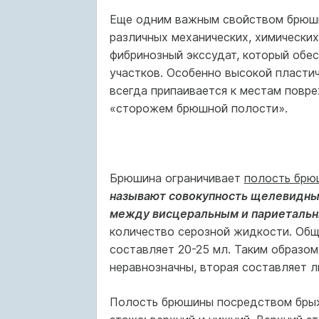
Еще одним важным свойством брюши
различных механических, химических
фибринозный экссудат, который обе
участков. Особенно высокой пласти
всегда припаивается к местам повр
«сторожем брюшной полости».
Брюшина ограничивает
полость брю
называют совокупность щелевидны
между висцеральным и париеталь
количество серозной жидкости. Об
составляет 20-25 мл. Таким образо
неравнозначны, вторая составляет л
Полость брюшины посредством брыж