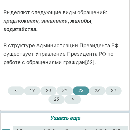
Выделяют следующие виды обращений:
предложения, заявлени
я,
жалоб
ы,
ходатайства.
В структуре Администрации Президента РФ
существует Управление Президента РФ по
работе с обращениями граждан[62].
<
19
20
21
22
23
24
25
>
Узнать еще