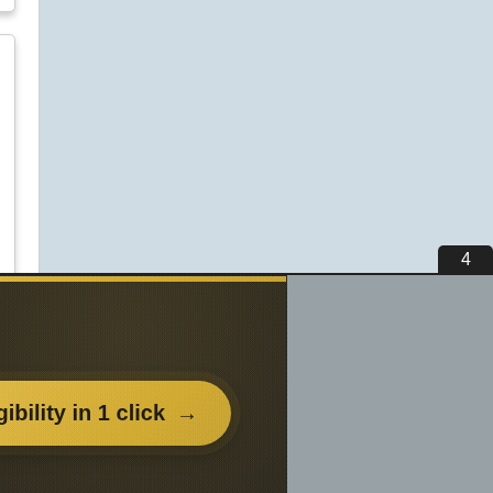
3
вьте
нем