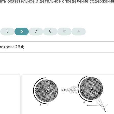
тать обязательное и детальное определение содержания
5
6
7
8
9
>
мотров:
264
;