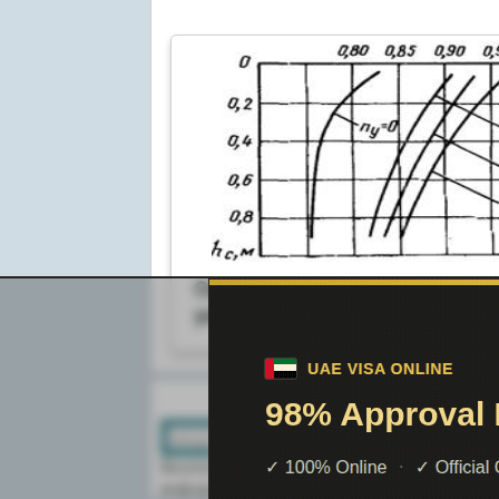
Определение производитель
уплотняющих машин
Поиск по сайту:
Воспользовавшись поиском можно най
информацию на сайте.