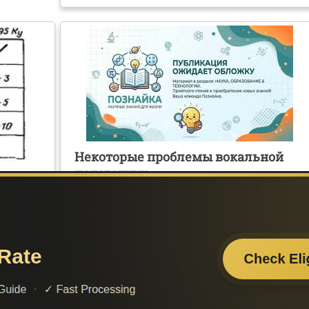
Некоторые проблемы вокальной
педагогики
ности
Поделитесь с друзьями:
Считаете данную информацию полезной, доба
сайт познайка в закладки и расскажите о 
ти нужную
друзьям в соц. сетях.