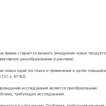
ые фирма старается вызвать (внедрение новых продукто
фективное ценообразование и реклама).
ме новых идей (их поиск и применение в целях повышен
37, с. 81–82].
проведении исследования является преобразование
облему, требующую исследования.
лючается в следующем. Проблема, требующая решения,