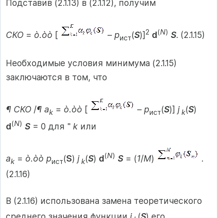
Подставив (2.1.13) в (2.1.12), получим
2
(
N
)
СКО
=
ò.òò
[
–
p
(
S
)]
d
S
. (2.1.15)
ист
Необходимые условия минимума (2.1.15)
заключаются в том, что
¶ СКО
/
¶ a
=
ò.òò
[
–
p
(
S
)]
j
(
S
)
k
ист
k
(
N
)
d
S
= 0 для "
k
или
(
N
)
a
=
ò.òò p
(
S
)
j
(
S
)
d
S
= (
1
/
M
)
.
k
ист
k
(2.1.16)
В (2.1.16) использована замена теоретического
среднего значения функции
j
(
S
) его