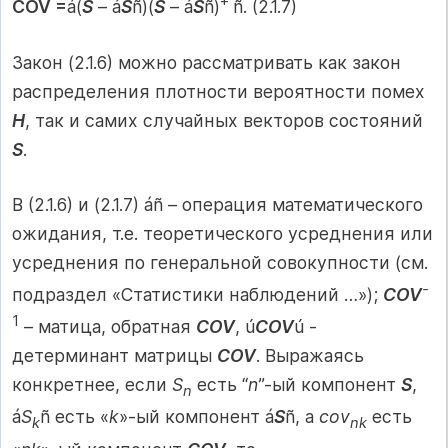
+
COV =
á(
S
– á
S
ñ)(
S
– á
S
ñ)
ñ. (2.1.7)
Закон (2.1.6) можно рассматривать как закон
распределения плотности вероятности помех
H
, так и самих случайных векторов состояний
S
.
В (2.1.6) и (2.1.7) áñ – операция математического
ожидания, т.е. теоретического усреднения или
усреднения по генеральной совокупности (см.
-
подраздел «Статистики наблюдений …»);
COV
1
– матица, обратная
COV
, ú
COV
ú ‑
детерминант матрицы
COV
. Выражаясь
конкретнее, если
S
есть “
n
”-ый компонент
S
,
n
á
S
ñ есть «
k
»-ый компонент á
S
ñ, а
cov
есть
k
nk