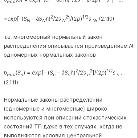
нор
1
1
1
1
2
2
1/2
×
exp
[–(
S
– á
S
ñ)
/2
s
]/(2
p
)
s
, (2.1.10)
N
N
N
N
т.е. многомерный нормальный закон
распределения описывается произведением
N
одномерных нормальных законов
2
2
1/2
p
(
S
) =
exp
[– (
S
– á
S
ñ)
/2
s
]/(2
p
)
s
.
нор
n
n
n
n
n
(2.1.11)
Нормальные законы распределений
(одномерные и многомерные) широко
используются при описании стохастических
состояний ТП даже в тех случаях, когда не
выполняются условия центральной