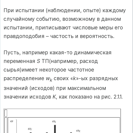
При испытании (наблюдении, опыте) каждому
случайному событию, возможному в данном
испытании, приписывают числовые меры его
правдоподобия – частость и вероятность.
Пусть, например какая-то динамическая
переменная
S
ТП(например, расход
сырья)имеет некоторое частотное
распределение
w
своих «
k
»-ых разрядных
k
значений (исходов) при максимальном
значении исходов
K
, как показано на рис. 2.1.1.