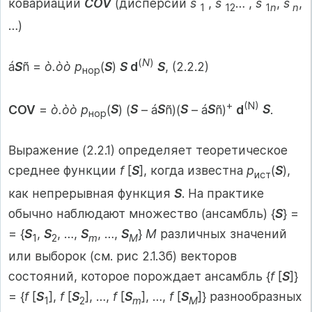
ковариаций
COV
(дисперсий
s
,
s
… ,
s
,
s
,
1
12
1
n
n
…)
(
N
)
á
S
ñ =
ò.òò p
(
S
)
S
d
S
, (2.2.2)
нор
+
(N)
COV
=
ò.òò p
(
S
) (
S
– á
S
ñ)(
S
– á
S
ñ)
d
S
.
нор
Выражение (2.2.1) определяет теоретическое
среднее функции
f
[
S
], когда известна
p
(
S
),
ист
как непрерывная функция
S
. На практике
обычно наблюдают множество (ансамбль) {
S
} =
= {
S
,
S
, …,
S
, …,
S
}
M
различных значений
1
2
m
M
или выборок (см. рис 2.1.3б) векторов
состояний, которое порождает ансамбль {
f
[
S
]}
= {
f
[
S
],
f
[
S
], …,
f
[
S
], …,
f
[
S
]} разнообразных
1
2
m
M