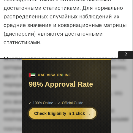
достаточными статистиками. Для нормально
распределенных случайных наблюдений их
средние значения и ковариационные матрицы
(дисперсии) являются достаточными
статистиками.
1
Многие наблюдения, плотности вероятностей
которых не подчиняются нормальному закону,
могут быть описаны статистиками второго
порядка – их средними значениями и
ковариационными матрицами. Очевидно, что
это возможно при достаточно хорошей
аппроксимации (в смысле 2.1.12) истинных
плотностей вероятностей
p
(
S
) нормальными
ист
плотностями
p
(
S
).
нор