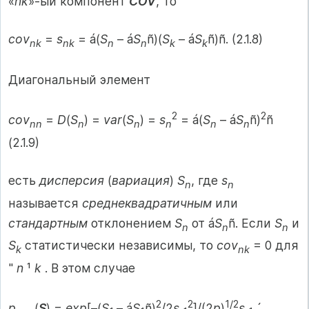
«
nk
»-ый компонент
COV
, то
сov
=
s
= á(
S
– á
S
ñ)(
S
– á
S
ñ)ñ. (2.1.8)
nk
nk
n
n
k
k
Диагональный элемент
2
2
сov
=
D
(
S
) =
var
(
S
) =
s
= á(
S
– á
S
ñ)
ñ
nn
n
n
n
n
n
(2.1.9)
есть
дисперсия
(
вариация
)
S
, где
s
n
n
называется
среднеквадратичным
или
стандартным
отклонением
S
от á
S
ñ. Если
S
и
n
n
n
S
статистически независимы, то
cov
= 0 для
k
nk
"
n
¹
k
. В этом случае
2
2
1/2
p
(
S
) =
exp
[–(
S
– á
S
ñ)
/2
s
]/(2
p
)
s
´ …