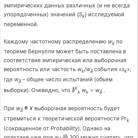
эмпирических данных различных (и не всегда
упорядоченных) значений {
S
} исследуемой
k
переменной.
Каждому частотному распределению
w
по
k
теореме Бернулли может быть поставлена в
соответствие эмпирическая или выборочная
вероятность или частость
w
/
w
события «
s
»,
k
å
k
где
w
– общее число испытаний (объем
å
K
выборки). Очевидно, что å
w
=
w
.
k
k
å
При
w
®
¥
выборочная вероятность будет
å
стремиться к теоретической вероятности
Pr
k
(сокращенное от
Probability
). Однако на
практике уже при
w
@ 300 можно считать, что