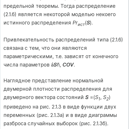
предельной теоремы. Тогда распределение
(2.1.6) является некоторой моделью некоего
истинного распределения
Pr
(
S
).
ист
Привлекательность распределений типа (2.1.6)
связана с тем, что они являются
параметрическими, т.е. зависят от конечного
числа параметров á
S
ñ,
COV
.
Наглядное представление нормальной
двумерной плотности распределения для
двумерного вектора состояний
S
=(
S
,
S
)
1
2
приведено на рис. 2.1.3 в виде функции двух
переменных (рис. 2.1.3а) и в виде диаграммы
разброса случайных выборок (рис. 2.1.3б).