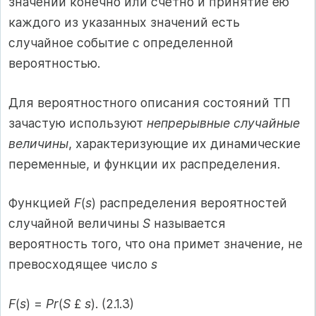
значений конечно или счетно и принятие ею
каждого из указанных значений есть
случайное событие с определенной
вероятностью.
Для вероятностного описания состояний ТП
зачастую используют
непрерывные случайные
величины
, характеризующие их динамические
переменные, и функции их распределения.
Функцией
F
(
s
) распределения вероятностей
случайной величины
S
называется
вероятность того, что она примет значение, не
превосходящее число
s
F
(
s
) =
Pr
(
S
£
s
). (2.1.3)