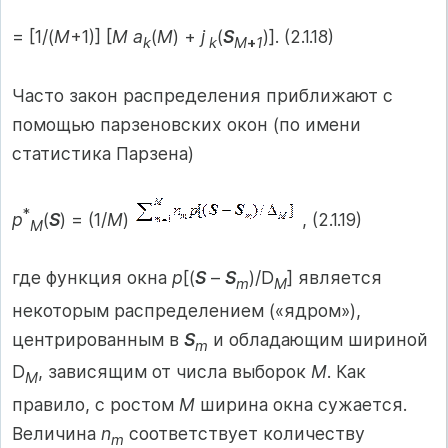
= [1/(
M
+1)] [
M a
(
M
) +
j
(
S
)]. (2.1.18)
k
k
M
+
1
Часто закон распределения приближают с
помощью парзеновских окон (по имени
статистика Парзена)
*
p
(
S
) = (1/
M
)
, (2.1.19)
M
где функция окна
p
[(
S
–
S
)/D
] является
m
M
некоторым распределением («ядром»),
центрированным в
S
и обладающим шириной
m
D
, зависящим от числа выборок
M
. Как
M
правило, с ростом
M
ширина окна сужается.
Величина
n
соответствует количеству
m