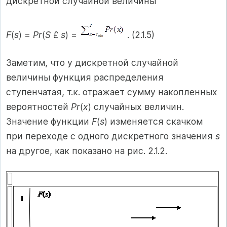
дискретной случайной величины
F
(
s
) =
Pr
(
S
£
s
) =
. (2.1.5)
Заметим, что у дискретной случайной
величины функция распределения
ступенчатая, т.к. отражает сумму накопленных
вероятностей
Pr
(
x
) случайных величин.
Значение функции
F
(
s
) изменяется скачком
при переходе с одного дискретного значения
s
на другое, как показано на рис. 2.1.2.