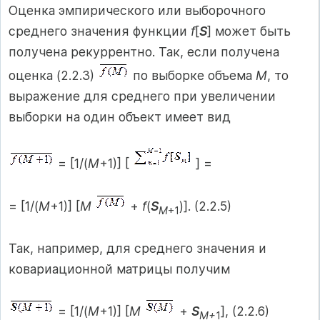
Оценка эмпирического или выборочного
среднего значения функции
f
[
S
] может быть
получена рекуррентно. Так, если получена
оценка (2.2.3)
по выборке объема
M
, то
выражение для среднего при увеличении
выборки на один объект имеет вид
= [1/(
M
+1)] [
] =
= [1/(
M
+1)] [
M
+
f
(
S
)]. (2.2.5)
M
+1
Так, например, для среднего значения и
ковариационной матрицы получим
= [1/(
M
+1)] [
M
+
S
], (2.2.6)
M+
1