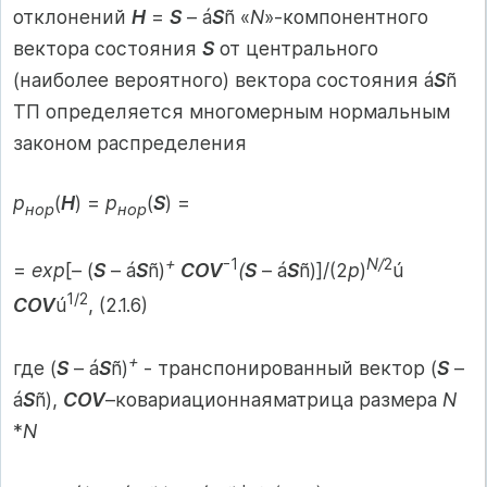
отклонений
H
=
S
– á
S
ñ «
N
»-компонентного
вектора состояния
S
от центрального
(наиболее вероятного) вектора состояния á
S
ñ
ТП определяется многомерным нормальным
законом распределения
p
(
H
) =
p
(
S
) =
нор
нор
+
-1
N/
2
=
exp
[– (
S
– á
S
ñ)
COV
(
S
– á
S
ñ)]/(2
p
)
ú
1/2
COV
ú
, (2.1.6)
+
где (
S
– á
S
ñ)
‑ транспонированный вектор (
S
–
á
S
ñ),
COV
–ковариационнаяматрица размера
N
*
N