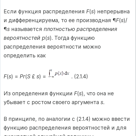
Если функция распределения
F
(
s
) непрерывна
и дифференцируема, то ее производная ¶
F
(
s
)/
¶
s
называется
плотностью распределения
вероятностей p
(
s
). Тогда функцию
распределения вероятности можно
определить как
F
(
s
) =
Pr
(
S
£
s
) =
. (2.1.4)
Из определения функции
F
(
s
), что она не
убывает с ростом своего аргумента
s
.
В принципе, по аналогии с (2.1.4) можно ввести
функцию распределения вероятностей и для