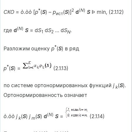
*
2
(
N
)
СКО
=
ò.òò
[
p
(
S
) –
p
(
S
)]
d
S
Þ min, (2.1.12)
ист
(
N
)
где
d
S
= d
S
d
S
… d
S
.
1
2
N
*
Разложим оценку
p
(
S
) в ряд
*
p
(
S
) =
(2.1.13)
по системе ортонормированных функций
j
(
S
).
k
Ортонормированность означает
(
N
)
ò.òò j
(
S
)
j
(
S
)
d
S
=
(2.1.14)
k
m