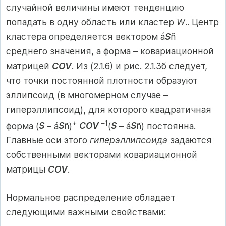
случайной величины имеют тенденцию
попадать в одну область или кластер
W
.. Центр
кластера определяется вектором á
S
ñ
среднего значения, а форма – ковариационной
матрицей
COV
. Из (2.1.6) и рис. 2.1.3б следует,
что точки постоянной плотности образуют
эллипсоид (в многомерном случае –
гиперэллипсоид), для которого квадратичная
+
–
1
форма (
S
– á
S
ñ)
COV
(
S
– á
S
ñ) постоянна.
Главные оси этого
гиперэллипсоида
задаются
собственными векторами ковариационной
матрицы
COV
.
Нормальное распределение обладает
следующими важными свойствами: