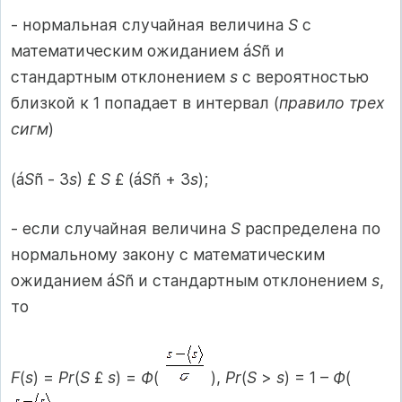
- нормальная случайная величина
S
с
математическим ожиданием á
S
ñ и
стандартным отклонением
s
с вероятностью
близкой к 1 попадает в интервал (
правило трех
сигм
)
(á
S
ñ ‑ 3
s
) £
S
£ (á
S
ñ + 3
s
);
- если случайная величина
S
распределена по
нормальному закону с математическим
ожиданием á
S
ñ и стандартным отклонением
s
,
то
F
(
s
) =
Pr
(
S
£
s
) =
Ф
(
),
Pr
(
S
>
s
) = 1 –
Ф
(