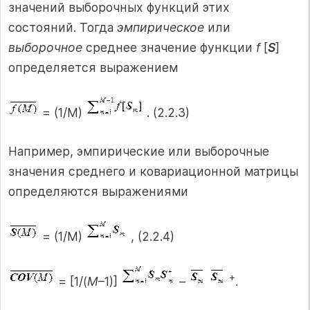
значений выборочных функций этих
состояний. Тогда
эмпирическое
или
выборочное
среднее значение функции
f
[
S
]
определяется выражением
= (1/M)
. (2.2.3)
Например, эмпирические или выборочные
значения среднего и ковариационной матрицы
определяются выражениями
= (1/M)
, (2.2.4)
+
= [1/(
M
–1)]
–
.