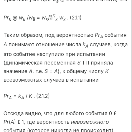
å
K
Pr
@
w
/
w
=
w
/å
w
. (2.1.1)
k
k
å
k
k
k
Таким образом, под вероятностью
Pr
события
A
A
понимают отношение числа
k
случаев, когда
A
это событие наступило при испытании
(динамическая переменная
S
ТП приняла
значение
A
, т.е.
S
=
A
), к общему числу
K
всевозможных случаев в испытании
Pr
=
k
/
K
. (2.1.2)
A
A
Отсюда видно, что для любого события 0 £
Pr
(
A
) £ 1, где вероятность
невозможного
события (которое никогда не происходит)