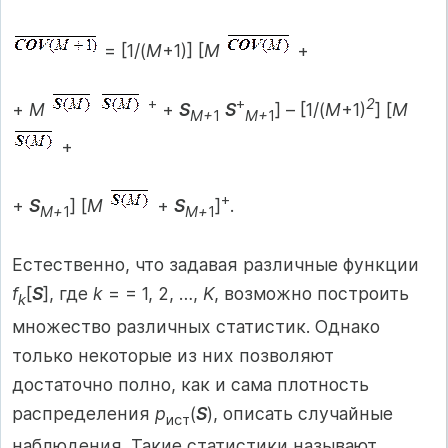
= [1/(
M
+1)] [
M
+
+
+
2
+
M
+
S
S
] – [1/(
M
+1)
] [
M
M+
1
M+
1
+
+
+
S
] [
M
+
S
]
.
M
+
1
M
+
1
Естественно, что задавая различные функции
f
[
S
], где
k
= = 1, 2, …,
K
, возможно построить
k
множество различных статистик. Однако
только некоторые из них позволяют
достаточно полно, как и сама плотность
распределения
p
(
S
), описать случайные
ист
наблюдения. Такие статистики называют