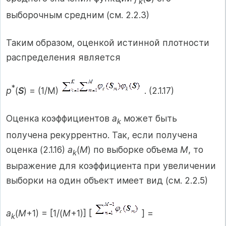
k
выборочным средним (см. 2.2.3)
Таким образом, оценкой истинной плотности
распределения является
*
p
(
S
) = (1/M)
. (2.1.17)
Оценка коэффициентов
a
может быть
k
получена рекуррентно. Так, если получена
оценка (2.1.16)
a
(
M
) по выборке объема
M
, то
k
выражение для коэффициента при увеличении
выборки на один объект имеет вид (см. 2.2.5)
a
(
M
+1) = [1/(
M
+1)] [
] =
k