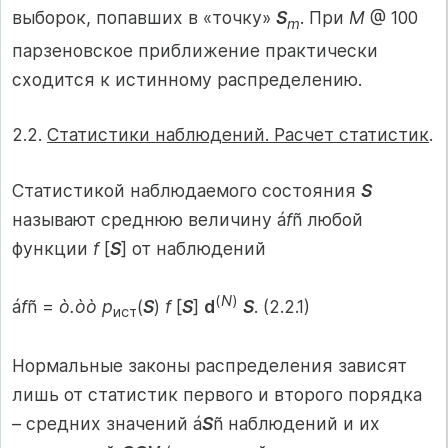
выборок, попавших в «точку»
S
. При
M
@ 100
m
парзеновское приближение практически
сходится к истинному распределению.
2.2.
Статистики наблюдений. Расчет статистик
.
Статистикой наблюдаемого состояния
S
называют среднюю величину á
f
ñ любой
функции
f
[
S
] от наблюдений
(
N
)
á
f
ñ =
ò.òò p
(
S
)
f
[
S
]
d
S
. (2.2.1)
ист
Нормальные законы распределения зависят
лишь от статистик первого и второго порядка
– средних значений á
S
ñ наблюдений и их