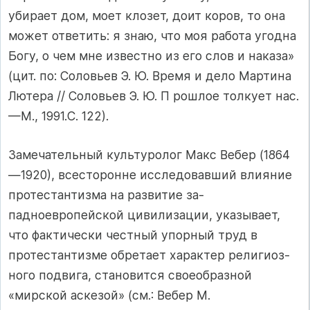
убирает дом, моет клозет, доит коров, то она
может ответить: я знаю, что моя работа угодна
Богу, о чем мне известно из его слов и наказа»
(цит. по: Соловьев Э. Ю. Время и дело Мартина
Лютера // Соловьев Э. Ю. П рошлое толкует нас.
—М., 1991.С. 122).
Замечательный культуролог Макс Вебер (1864
—1920), все­сторонне исследовавший влияние
протестантизма на развитие за­
падноевропейской цивилизации, указывает,
что фактически чест­ный упорный труд в
протестантизме обретает характер религиоз­
ного подвига, становится своеобразной
«мирской аскезой» (см.: Вебер М.