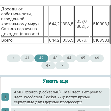
Доходы от
собственности,
переданной
...
...
...
1057,6
«остальному миру»
644,2
1398,5
610993,1
...
18621,5
Сальдо первичных
доходов (валовое)
Всего:
644,2
1398,5
19679,1
610993,1
<
41
42
43
44
45
46
47
>
Узнать еще
AMD Opteron (Socket 940), Intel Xeon Dempsey и
Xeon Woodcrest (Socket 771): популярные
серверные двуядерные процессоры.