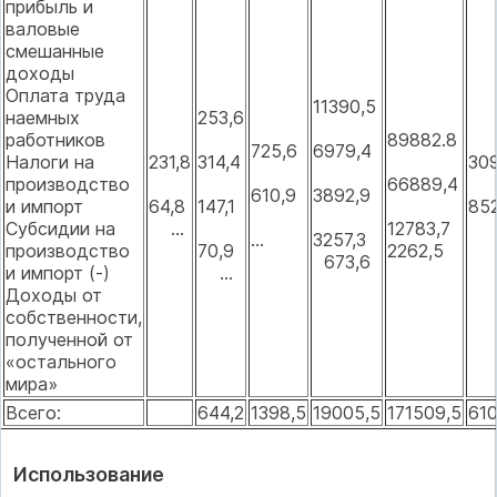
прибыль и
валовые
смешанные
доходы
Оплата труда
11390,5
наемных
253,6
работников
89882.8
725,6
6979,4
Налоги на
231,8
314,4
30
производство
66889,4
610,9
3892,9
и импорт
64,8
147,1
85
Субсидии на
...
12783,7
.
...
3257,3
производство
70,9
2262,5
673,6
и импорт (-)
...
Доходы от
собственности,
полученной от
«остального
мира»
Всего:
644,2
1398,5
19005,5
171509,5
610
Использование