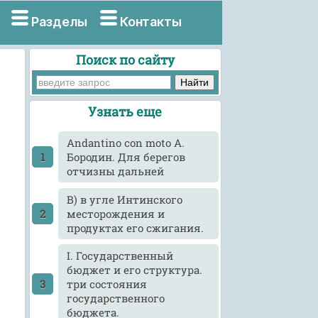
Разделы
Контакты
Поиск по сайту
Узнать еще
Andantino con moto А.
Бородин. Для берегов
отчизны дальней
B) в угле Интинского
месторождения и
продуктах его сжигания.
I. Государственный
бюджет и его структура.
три состояния
государственного
бюджета.