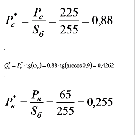
.
.
.