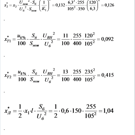
.
.
.
.