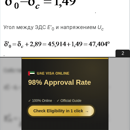
.
Угол между ЭДС
E
’
и напряжением
U
0
c
1
.
Собственная проводимость