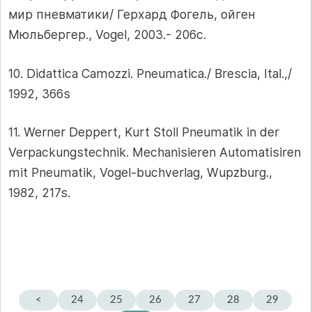
мир пневматики/ Герхард Фогель, ойген
Мюльбергер., Vogel, 2003.- 206с.
10. Didattica Camozzi. Pneumatica./ Brescia, Ital.,/
1992, 366s
11. Werner Deppert, Kurt Stoll Pneumatik in der
Verpackungstechnik. Mechanisieren Automatisiren
mit Pneumatik, Vogel-buchverlag, Wupzburg.,
1982, 217s.
<
24
25
26
27
28
29