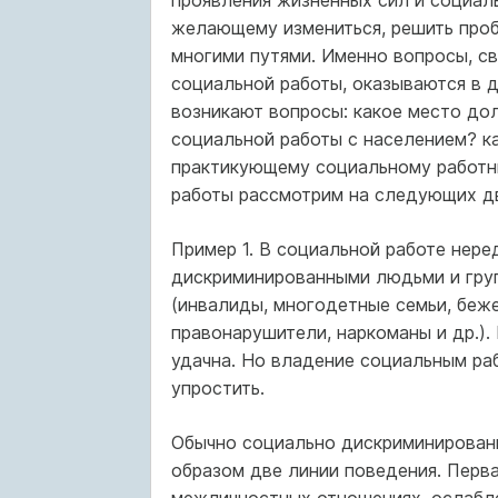
проявления жизненных сил и социаль
желающему измениться, решить проб
многими путями. Именно вопросы, св
социальной работы, оказываются в д
возникают вопросы: какое место до
социальной работы с населением? к
практикующему социальному работни
работы рассмотрим на следующих дв
Пример 1. В социальной работе нере
дискриминированными людьми и гру
(инвалиды, многодетные семьи, беже
правонарушители, наркоманы и др.).
удачна. Но владение социальным ра
упростить.
Обычно социально дискриминированн
образом две линии поведения. Перва