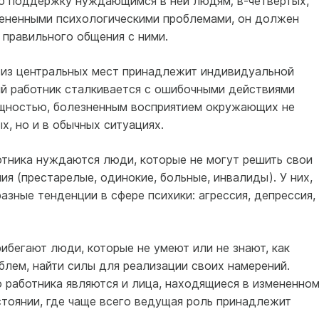
ю поддержку нуждающимся в ней людям; в-четвертых,
мененными психологическими проблемами, он должен
 правильного общения с ними.
 из центральных мест принадлежит индивидуальной
ый работник сталкивается с ошибочными действиями
ощностью, болезненным восприятием окружающих не
х, но и в обычных ситуациях.
тника нуждаются люди, которые не могут решить свои
ия (престарелые, одинокие, больные, инвалиды). У них,
азные тенденции в сфере психики: агрессия, депрессия,
ибегают люди, которые не умеют или не знают, как
блем, найти силы для реализации своих намерений.
 работника являются и лица, находящиеся в измененно
стоянии, где чаще всего ведущая роль принадлежит