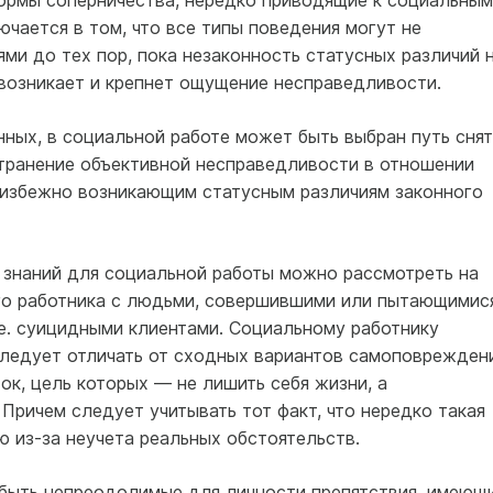
формы соперничества, нередко приводящие к социальным
ючается в том, что все типы поведения могут не
и до тех пор, пока незаконность статусных различий 
 возникает и крепнет ощущение несправедливости.
ных, в социальной работе может быть выбран путь снят
транение объективной несправедливости в отношении
еизбежно возникающим статусным различиям законного
х знаний для социальной работы можно рассмотреть на
го работника с людьми, совершившими или пытающимис
.е. суицидными клиентами. Социальному работнику
ледует отличать от сходных вариантов самоповрежден
к, цель которых — не лишить себя жизни, а
Причем следует учитывать тот факт, что нередко такая
 из-за неучета реальных обстоятельств.
быть непреодолимые для личности препятствия, имеющ