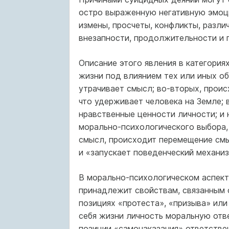
остро выраженную негативную эмоци
измены, просчеты, конфликты, разли
внезапности, продолжительности и 
Описание этого явления в категория
жизни под влиянием тех или иных об
утрачивает смысл; во-вторых, проис
что удерживает человека на Земле; 
нравственные ценности личности; и 
морально-психологического выбора,
смысл, происходит перемещение смы
и «запускает поведенческий механи
В морально-психологическом аспект
принадлежит свойствам, связанным 
позициях «протеста», «призыва» ил
себя жизни личность моральную отв
позиции «самонаказания» ответстве