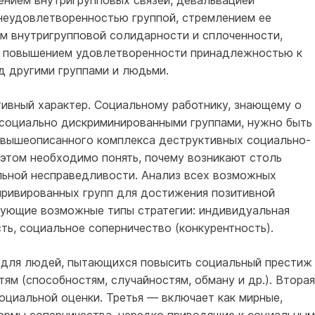
нием внутригрупповых связей, девальвацией
неудовлетворенностью группой, стремлением ее
ем внутригрупповой солидарности и сплоченности,
, повышением удовлетворенности принадлежностью к
д другими группами и людьми.
тивный характер. Социальному работнику, знающему о
с социально дискриминированными группами, нужно быть
 вышеописанного комплекса деструктивных социально-
 этом необходимо понять, почему возникают столь
ьной несправедливости. Анализ всех возможных
привированных групп для достижения позитивной
дующие возможные типы стратегии: индивидуальная
ть, социальное соперничество (конкурентность).
а для людей, пытающихся повысить социальный престиж
м (способностям, случайностям, обману и др.). Вторая
оциальной оценки. Третья — включает как мирные,