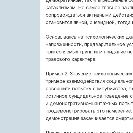
демократичные, так и агрессивные 
катаклизмам. Но самое главное закл
сопровождаться активными действиям
становится явной, очевидной, тогда
Основываясь на психологических дан
напряженности, предварительное ус
притесняемых групп или придание н
правового характера.
Пример 2. Значение психологически
примере взаимодействия социально
совершить попытку самоубийства, т
истинное суицидальное поведение с
и демонстративно-шантажных попыто
продемонстрировать это намерение. 
демонстрация заканчивается смертью
Причинами суицидных деяний могут 