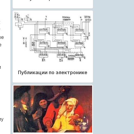
к
т
ые
е
и
Публикации по электронике
му