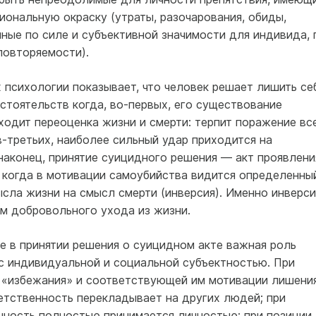
ональную окраску (утраты, разочарования, обиды,
чные по силе и субъективной значимости для индивида, 
повторяемости).
х психологии показывает, что человек решает лишить се
стоятельств когда, во-первых, его существование
ходит переоценка жизни и смерти: терпит поражение все
в-третьих, наиболее сильный удар приходится на
наконец, принятие суицидного решения — акт проявлени
 когда в мотивации самоубийства видится определенны
сла жизни на смысл смерти (инверсия). Именно инверси
зм добровольного ухода из жизни.
е в принятии решения о суицидном акте важная роль
с индивидуальной и социальной субъектностью. При
и «избежания» и соответствующей им мотивации лишени
етственность перекладывает на других людей; при
нность полностью принимается личностью; при позиции