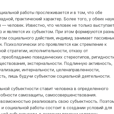
циальной работы прослеживается и в том, что обе
адной, практический характер. Более того, у обеих нау
 — человек. Известно, что человек не только выступае
о и является их субъектом. При этом формируются разн
ктом социального действия, индивид занимает пассивны
. Психологически это проявляется как стремление к
й стратегии, исполнительности, отказу от
, преобладанию поведенческих стереотипов, ригидност
ествования, экстернальности. Подлинную активность,
уализации, интернальности, целенаправленности,
сть, лишь будучи субъектом социальной деятельности.
ьной субъектности ставит человека в определенного
собности самозащиты, самосовершенствования.
с возможностью реализовать свою субъектность. Поэто
, и социальной работы состоит в создании условий для