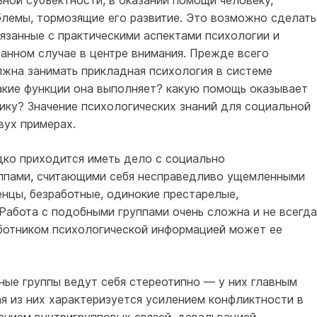
ной субъектности, в оказании помощи человеку,
лемы, тормозящие его развитие. Это возможно сделать
язанные с практическими аспектами психологии и
анном случае в центре внимания. Прежде всего
лжна занимать прикладная психология в системе
акие функции она выполняет? какую помощь оказывает
ку? Значение психологических знаний для социальной
ух примерах.
дко приходится иметь дело с социально
ппами, считающими себя несправедливо ущемленными
нцы, безработные, одинокие престарелые,
 Работа с подобными группами очень сложна и не всегда
ботником психологической информацией может ее
ые группы ведут себя стереотипно — у них главным
я из них характеризуется усилением конфликтности в