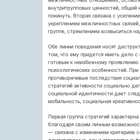
межличностных отношениях, ослабле
внутритрупповых ценностей, общей 
покинуть. Вторая связана с усилени
укреплением межличностных связей
группе, стремлением возвыситься на
Обе линии поведения носят деструк
том, что ему придется иметь дело 
готовым к неизбежному проявлению
психологических особенностей. При
противоречивые последствия социал
стратегий активности социально де
социальной идентичности дает сле
мобильность, социальная креативнос
Первая группа стратегий характерн
благодаря своим личным возможностя
— связана с изменением критериев с