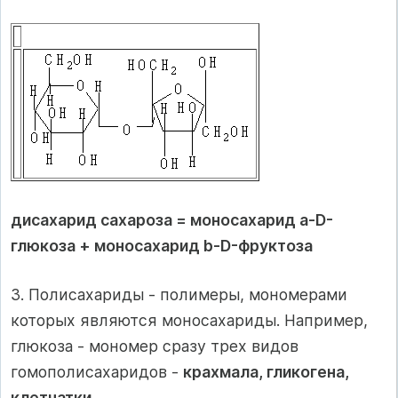
дисахарид сахароза = моносахарид a-D-
глюкоза + моносахарид b-D-фруктоза
3. Полисахариды - полимеры, мономерами
которых являются моносахариды. Например,
глюкоза - мономер сразу трех видов
гомополисахаридов -
крахмала, гликогена,
клетчатки
.