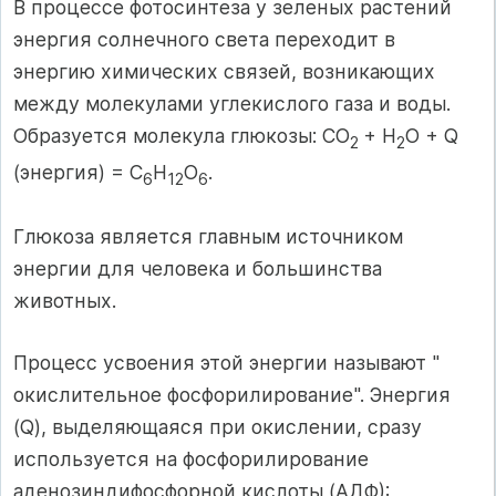
В процессе фотосинтеза у зеленых растений
энергия солнечного света переходит в
энергию химических связей, возникающих
между молекулами углекислого газа и воды.
Образуется молекула глюкозы: CO
+ H
O + Q
2
2
(энергия) = C
H
O
.
6
12
6
Глюкоза является главным источником
энергии для человека и большинства
животных.
Процесс усвоения этой энергии называют "
окислительное фосфорилирование". Энергия
(Q), выделяющаяся при окислении, сразу
используется на фосфорилирование
аденозиндифосфорной кислоты (АДФ):