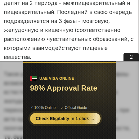
делят на 2 периода - межпищеварительный и
пищеварительный. Последний в свою очередь
подразделяется на 3 фазы - мозговую,
желудочную и кишечную (соответственно
расположению чувствительных образований, с
которыми взаимодействуют пищевые
вещества.
1
Такое разделение секреции желудка на фазы
возможно только в эксперименте. В
естественных условиях пища попадает в
желудок уже во время еды, а вскоре
переходит и в кишечник. Следовательно, при
акте еды раздражаются все 3, а после ее
окончания - 2 воспринимающие поверхности,
т.е. фазы желудочной секреции взаимно