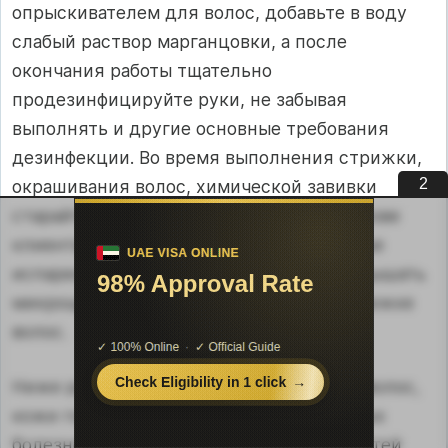
опрыскивателем для волос, добавьте в воду
слабый раствор марганцовки, а после
окончания работы тщательно
продезинфицируйте руки, не забывая
выполнять и другие основные требования
дезинфекции. Во время выполнения стрижки,
1
окрашивания волос, химической завивки
старайтесь не наклоняться близко к голове
клиента с тем, чтобы не вдыхать вредные
испарения химических составов и «не дышать
микрощетиной», обра­зующейся при стрижке
волос.
Ниже рассмотрены некоторые болезни волос,
кожи головы и одна из особенно заразных
болезней ногтей—микоз. Болезнями ногтей